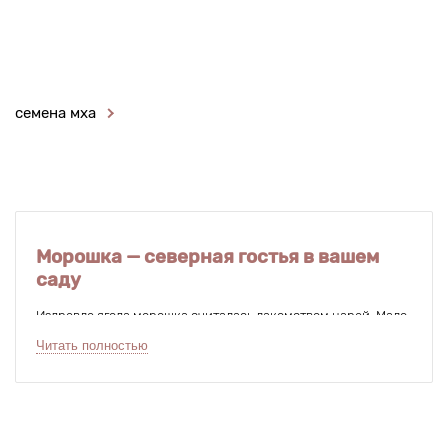
семена мха
Морошка — северная гостья в вашем
саду
Издревле ягода морошка считалась лакомством царей. Мало
какое растение имеет столько имен: болотный янтарь,
Читать полностью
болотный стражник и даже арктическая малина. В природе
морошка растет на торфяных болотах и в тундрах северного
полушария, но сегодня ареал распространения растения
значительно расширился — этот невысокий полукустарник
с ползучим корневищем успешно культивируют на садовых