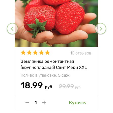
10 отзывов
Земляника ремонтантная
(крупноплодная) Свит Мери XXL
Кол-во в упаковке:
5 саж
18.99
29.99
руб
руб
Купить