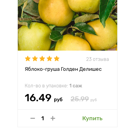
23 отзыва
Яблоко-груша Голден Делишес
Кол-во в упаковке:
1 саж
16.49
25.99
руб
руб
Купить