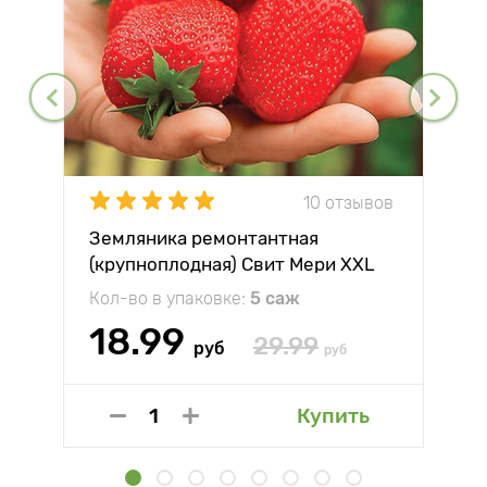
10 отзывов
Земляника ремонтантная
(крупноплодная) Свит Мери XXL
Кол-во в упаковке:
5 саж
18.99
29.99
руб
руб
Купить