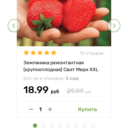
10 отзывов
Земляника ремонтантная
(крупноплодная) Свит Мери XXL
Кол-во в упаковке:
5 саж
18.99
29.99
руб
руб
Купить