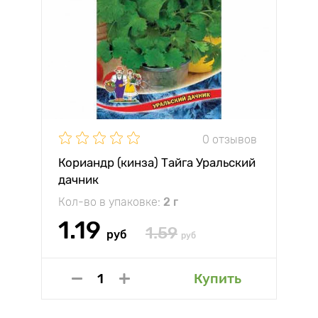
0 отзывов
Кориандр (кинза) Тайга Уральский
дачник
Кол-во в упаковке:
2 г
1.19
1.59
руб
руб
Купить