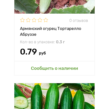
0 отзывов
Армянский огурец Тортарелло
Абруззе
Кол-во в упаковке:
0.3 г
0.79
руб
Сообщить о наличии