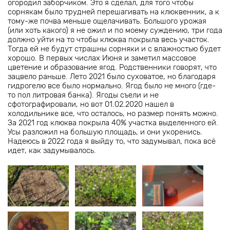
огородил заборчиком. Это я сделал, для того чтобы
сорнякам было трудней перешагивать на клюквенник, а к
тому-же почва меньше ощелачивать. Большого урожая
(или хоть какого) я не ожил и по моему суждению, три года
должно уйти на то чтобы клюква покрыла весь участок.
Тогда ей не будут страшны сорняки и с влажностью будет
хорошо. В первых числах Июня и заметил массовое
цветение и образование ягод. Родственники говорят, что
зацвело раньше. Лето 2021 было суховатое, но благодаря
гидрогелю все было нормально. Ягод было не много (где-
то пол литровая банка). Ягоды съели и не
сфотографировали, но вот 01.02.2020 нашел в
холодильнике все, что осталось, но размер понять можно.
За 2021 год клюква покрыла 40% участка выделенного ей.
Усы разложил на большую площадь, и они укоренись.
Надеюсь в 2022 года я выйду то, что задумывал, пока всё
идет, как задумывалось.