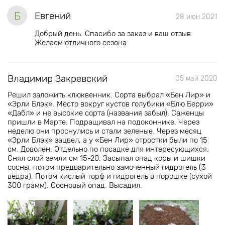
Б
Евгений
28 июн 2021
Добрый день. Спасибо за заказ и ваш отзыв.
Желаем отличного сезона
Владимир Закревский
05 май 2020
Решил заложить клюквенник. Сорта выбрал «Бен Лир» и
«Эрли Блэк». Место вокруг кустов голубики «Блю Берри»
«Дабл» и не высокие сорта (названия забыл). Саженцы
пришли в Марте. Подращивал на подоконнике. Через
неделю они проснулись и стали зеленые. Через месяц
«Эрли Блэк» зацвел, а у «Бен Лир» отростки были по 15
см. Доволен. Отдельно по посадке для интересующихся.
Снял слой земли см 15-20. Засыпал опад коры и шишки
сосны, потом предварительно замоченный гидрогель (3
ведра). Потом кислый торф и гидрогель в порошке (сухой
300 грамм). Сосновый опад. Высадил.