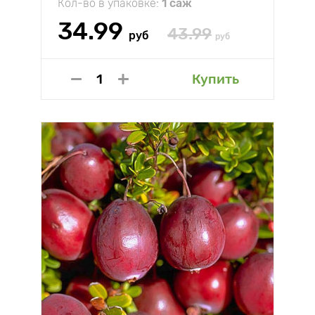
Кол-во в упаковке:
1 саж
34.99
43.99
руб
руб
Купить