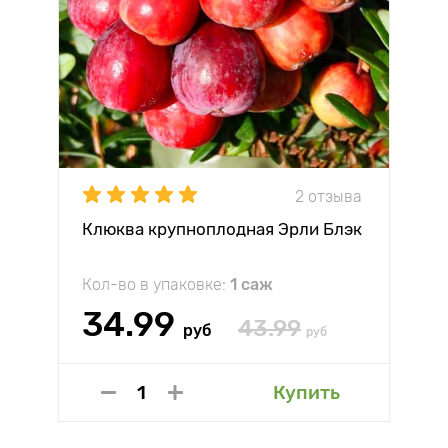
2 отзыва
Клюква крупноплодная Эрли Блэк
Кол-во в упаковке:
1 саж
34.99
43.99
руб
руб
Купить