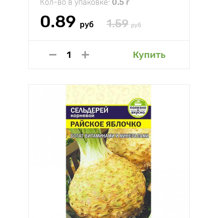
Кол-во в упаковке:
0.5 г
0.89
1.59
руб
руб
Купить