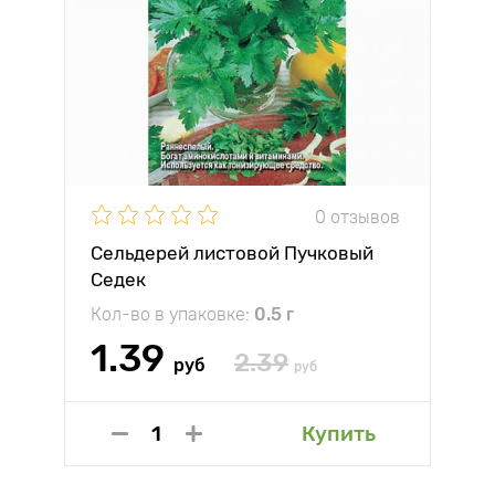
0 отзывов
Сельдерей листовой Пучковый
Седек
Кол-во в упаковке:
0.5 г
1.39
2.39
руб
руб
Купить