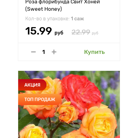
Роза флорибунда Свит Хоней
(Sweet Honey)
Кол-во в упаковке:
1 саж
15.99
22.99
руб
руб
Купить
АКЦИЯ
ТОП ПРОДАЖ