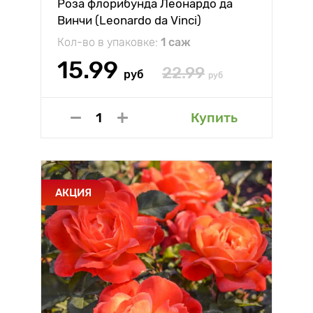
Роза флорибунда Леонардо да
Винчи (Leonardo da Vinci)
Кол-во в упаковке:
1 саж
15.99
22.99
руб
руб
Купить
АКЦИЯ