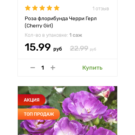
1 отзыв
Роза флорибунда Черри Герл
(Cherry Girl)
Кол-во в упаковке:
1 саж
15.99
22.99
руб
руб
Купить
АКЦИЯ
ТОП ПРОДАЖ