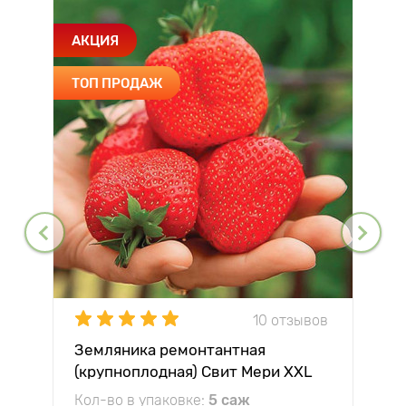
АКЦИЯ
ТОП ПРОДАЖ
10 отзывов
Земляника ремонтантная
(крупноплодная) Свит Мери XXL
Кол-во в упаковке:
5 саж