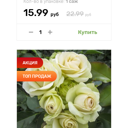
Кол-во в упаковке:
1 саж
15.99
22.99
руб
руб
Купить
АКЦИЯ
ТОП ПРОДАЖ