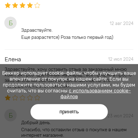
Б
12 авг 2024
Здравствуйте.
Еще разрастется) Роза только первый год)
Елена
12 июл 2024
Здравствуйте, хочу оставить отзыв за заказанный мною
Беккер использует cookie-файлы, чтобы улучшить ваше
комплект роз "Цветочный маскарад", всё пришло в просто
впечатление от покупок на нашем сайте. Если вы
замечательном состоянии, единственное но-это
продолжите пользоваться нашими услугами, мы будем
совершенно не этот комплект.
считать, что вы согласны
с использованием cookie-
файлов
принять
Б
23 июл 2024
Добрый день.
Спасибо, что оставили отзыв о покупке в нашем
интернет магазине.