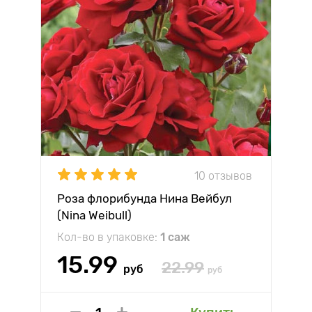
10 отзывов
Роза флорибунда Нина Вейбул
(Nina Weibull)
Кол-во в упаковке:
1 саж
15.99
22.99
руб
руб