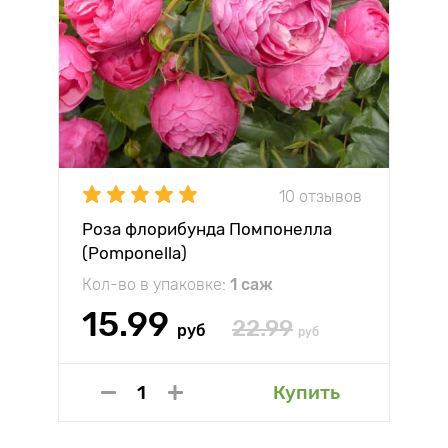
10 отзывов
Роза флорибунда Помпонелла
(Pomponella)
Кол-во в упаковке:
1 саж
15.99
22.99
руб
руб
Купить