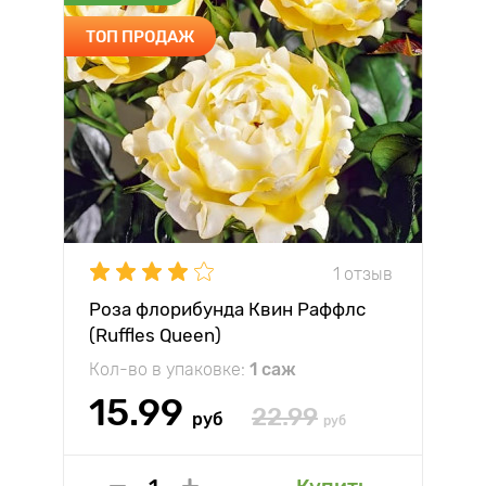
ТОП ПРОДАЖ
1 отзыв
Роза флорибунда Квин Раффлс
(Ruffles Queen)
Кол-во в упаковке:
1 саж
15.99
22.99
руб
руб