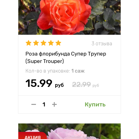
3 отзыва
Роза флорибунда Супер Трупер
(Super Trouper)
Кол-во в упаковке:
1 саж
15.99
22.99
руб
руб
Купить
АКЦИЯ