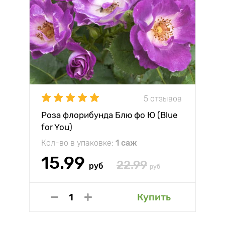
5 отзывов
Роза флорибунда Блю фо Ю (Blue
for You)
Кол-во в упаковке:
1 саж
15.99
22.99
руб
руб
Купить