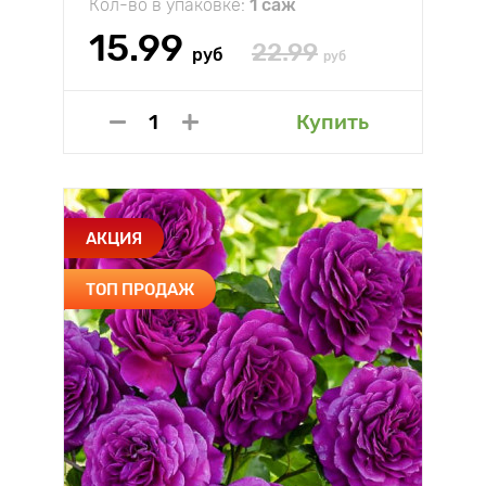
Кол-во в упаковке:
1 саж
15.99
22.99
руб
руб
Купить
АКЦИЯ
ТОП ПРОДАЖ