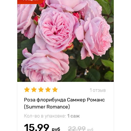
1 отзыв
Роза флорибунда Саммер Романс
(Summer Romance)
Кол-во в упаковке:
1 саж
15.99
22.99
руб
руб