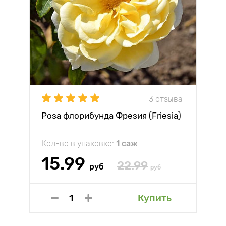
3 отзыва
Роза флорибунда Фрезия (Friesia)
Кол-во в упаковке:
1 саж
15.99
22.99
руб
руб
Купить