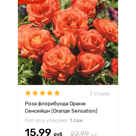
3 отзыва
Роза флорибунда Оранж
Сенсейшн (Orange Sensation)
Кол-во в упаковке:
1 саж
15.99
22.99
руб
руб