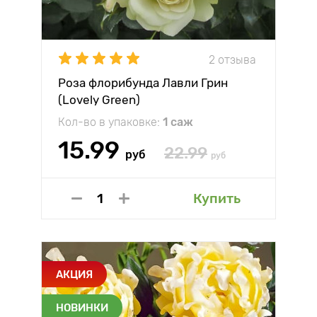
2 отзыва
Роза флорибунда Лавли Грин
(Lovely Green)
Кол-во в упаковке:
1 саж
15.99
22.99
руб
руб
Купить
АКЦИЯ
НОВИНКИ