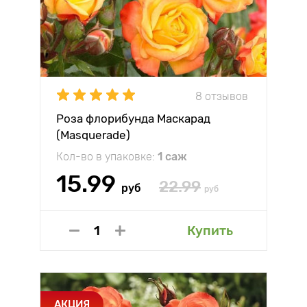
8 отзывов
Роза флорибунда Маскарад
(Masquerade)
Кол-во в упаковке:
1 саж
15.99
22.99
руб
руб
Купить
АКЦИЯ