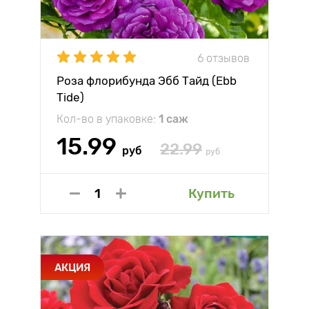
6 отзывов
Роза флорибунда Эбб Тайд (Ebb
Tide)
Кол-во в упаковке:
1 саж
15.99
22.99
руб
руб
Купить
АКЦИЯ