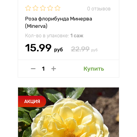
0 отзывов
Роза флорибунда Минерва
(Minerva)
Кол-во в упаковке:
1 саж
15.99
22.99
руб
руб
Купить
АКЦИЯ