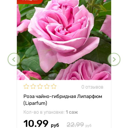
0 отзывов
Роза чайно-гибридная Липарфюм
(Liparfum)
Кол-во в упаковке:
1 саж
10.99
22.99
руб
руб