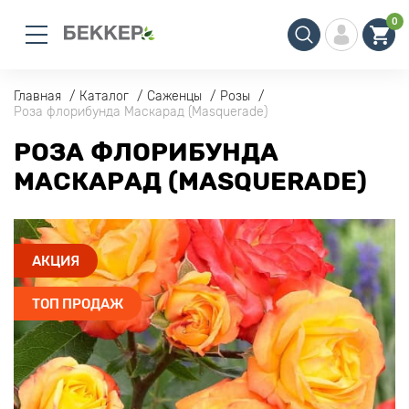
0
Главная
Каталог
Саженцы
Розы
Роза флорибунда Маскарад (Masquerade)
РОЗА ФЛОРИБУНДА
МАСКАРАД (MASQUERADE)
АКЦИЯ
ТОП ПРОДАЖ