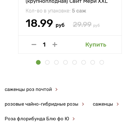
(крупноплодная) Свит Мери XXL
Кол-во в упаковке:
5 саж
18.99
29.99
руб
руб
Купить
саженцы роз почтой
розовые чайно-гибридные розы
саженцы
Роза флорибунда Блю фо Ю