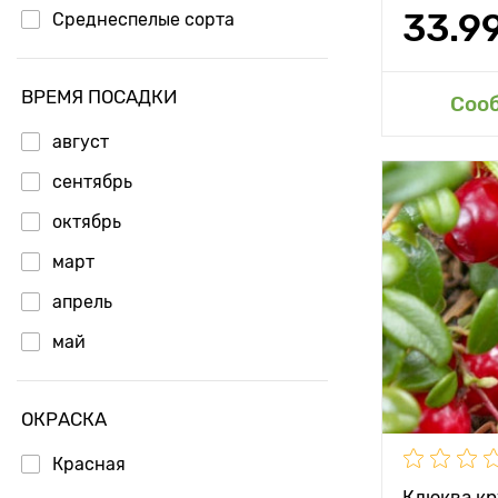
Вес плода
33.9
Среднеспелые сорта
Длина плод
ВРЕМЯ ПОСАДКИ
Применени
Доб
Соо
август
сентябрь
Особенност
октябрь
март
Высота рас
апрель
Растояние 
май
растениям
Местополо
ОКРАСКА
Морозостой
Красная
Период соз
Клюква кр