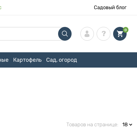
с
Садовый блог
0
ные
Картофель
Сад, огород
Товаров на странице:
18