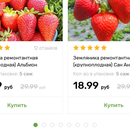
12 отзывов
а ремонтантная
Земляника ремонтантн
лодная) Альбион
(крупноплодная) Сан А
упаковке:
5 саж
Кол-во в упаковке:
5 саж
9
18.99
29.99
29.
руб
руб
руб
Купить
Купить