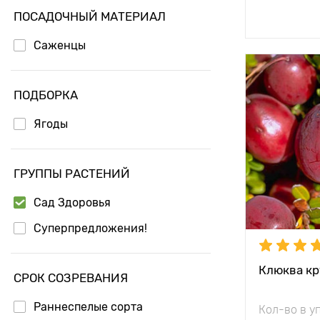
Доб
ПОСАДОЧНЫЙ МАТЕРИАЛ
Саженцы
Особенност
ПОДБОРКА
Ягоды
Высота рас
Растояние 
растениям
ГРУППЫ РАСТЕНИЙ
Местополо
Сад Здоровья
Суперпредложения!
Морозостой
Период соз
Клюква кр
СРОК СОЗРЕВАНИЯ
Урожайност
Раннеспелые сорта
Кол-во в у