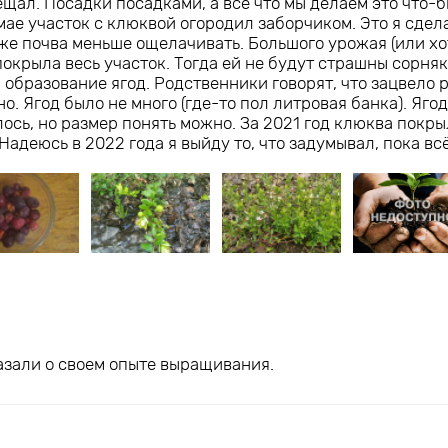
щал. Посадки посадками, а все что мы делаем это что-б
 мае участок с клюквой огородил заборчиком. Это я сдел
е почва меньше ощелачивать. Большого урожая (или хот
окрыла весь участок. Тогда ей не будут страшны сорня
 образование ягод. Родственники говорят, что зацвело 
о. Ягод было не много (где-то пол литровая банка). Яго
алось, но размер понять можно. За 2021 год клюква покр
адеюсь в 2022 года я выйду то, что задумывал, пока всё
азали о своем опыте выращивания.