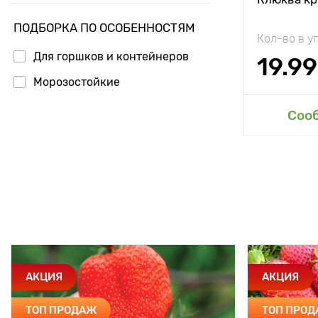
Урожайност
ПОДБОРКА ПО ОСОБЕННОСТЯМ
Кол-во в у
Вес плода
Для горшков и контейнеров
19.99
Морозостойкие
Длина плод
Применени
Доб
Соо
АКЦИЯ
АКЦИЯ
ТОП ПРОДАЖ
ТОП ПРО