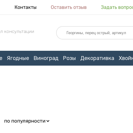
я
Контакты
Оставить отзыв
Задать вопро
л консультации
е
Ягодные
Виноград
Розы
Декоративка
Хвой
:
по популярности