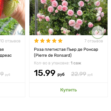
10 отзывов
7 отзывов
ая
Роза плетистая Пьер де Ронсар
ндреас
(Pierre de Ronsard)
Кол-во в упаковке:
1 саж
15.99
99
22.99
руб
руб
руб
Купить