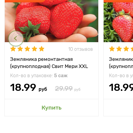
10 отзывов
Земляника ремонтантная
Земляник
(крупноплодная) Свит Мери XXL
(крупноп
Кол-во в упаковке:
5 саж
Кол-во в 
18.99
18.9
29.99
руб
руб
Купить