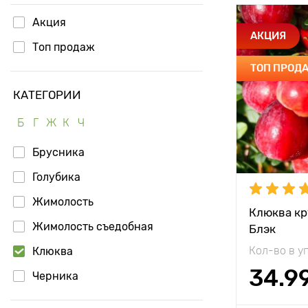
Акция
Особенност
АКЦИЯ
Топ продаж
ТОП ПРОД
Высота рас
КАТЕГОРИИ
Растояние 
растениям
Б
Г
Ж
К
Ч
Местополо
Брусника
Морозостой
Голубика
Период соз
Жимолость
Клюква кр
Жимолость съедобная
Блэк
Урожайност
Кол-во в у
Клюква
Вес плода
34.9
Черника
Длина плод