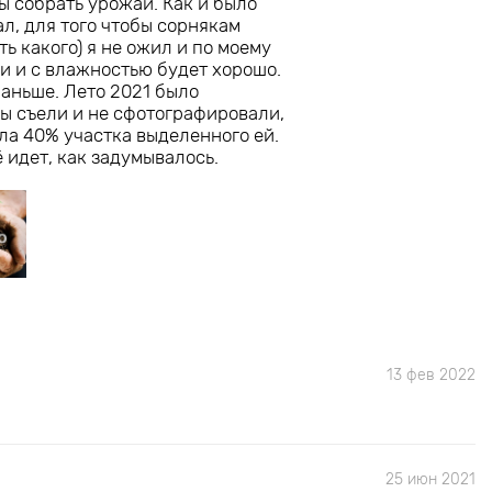
ы собрать урожай. Как и было
ал, для того чтобы сорнякам
ь какого) я не ожил и по моему
ки и с влажностью будет хорошо.
раньше. Лето 2021 было
ды съели и не сфотографировали,
ыла 40% участка выделенного ей.
 идет, как задумывалось.
13 фев 2022
25 июн 2021