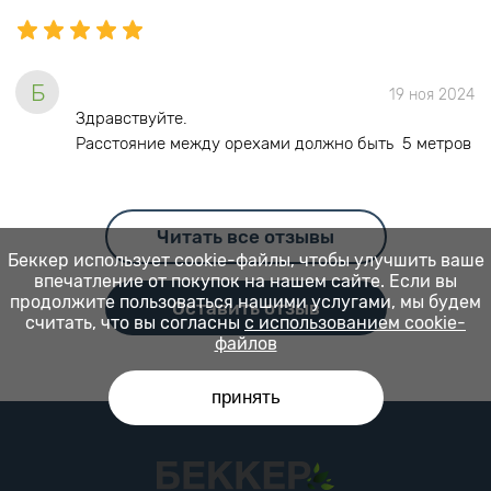
Б
19 ноя 2024
Здравствуйте.
Расстояние между орехами должно быть 5 метров
Читать все отзывы
Беккер использует cookie-файлы, чтобы улучшить ваше
впечатление от покупок на нашем сайте. Если вы
продолжите пользоваться нашими услугами, мы будем
Оставить отзыв
считать, что вы согласны
с использованием cookie-
файлов
принять