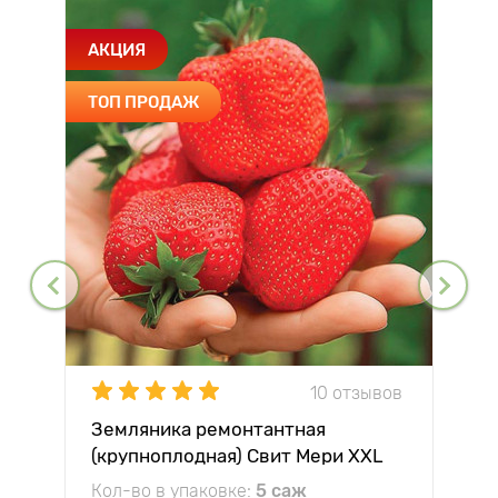
АКЦИЯ
ТОП ПРОДАЖ
10 отзывов
Земляника ремонтантная
(крупноплодная) Свит Мери XXL
Кол-во в упаковке:
5 саж