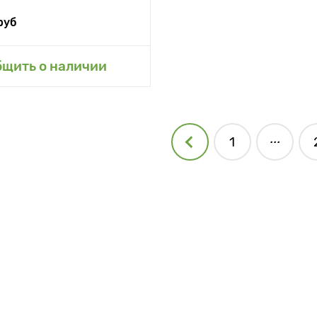
руб
бщить о наличии
...
1