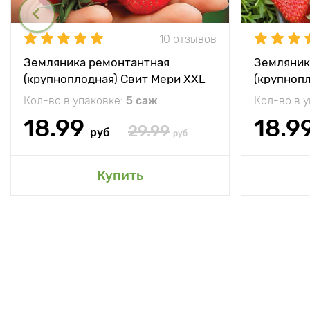
10 отзывов
Земляника ремонтантная
Земляник
(крупноплодная) Свит Мери XXL
(крупноп
Кол-во в упаковке:
5 саж
Кол-во в 
18.99
18.9
29.99
руб
руб
Купить