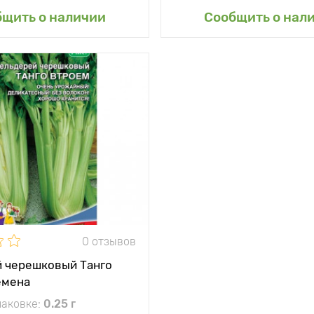
авить в мой сад
Добавить в мой 
бщить о наличии
Сообщить о нал
0 отзывов
 черешковый Танго
емена
паковке:
0.25 г