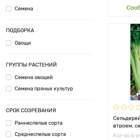
Доб
Соо
Семена
ПОДБОРКА
Овощи
ГРУППЫ РАСТЕНИЙ
Семена овощей
Семена пряных культур
СРОК СОЗРЕВАНИЯ
Сельдерей
Раннеспелые сорта
втроем, с
Среднеспелые сорта
Кол-во в у