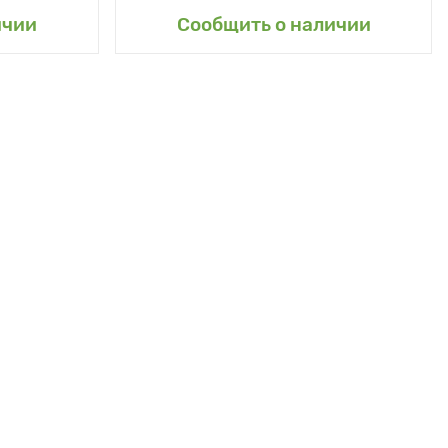
сад
Добавить в мой сад
ичии
Сообщить о наличии