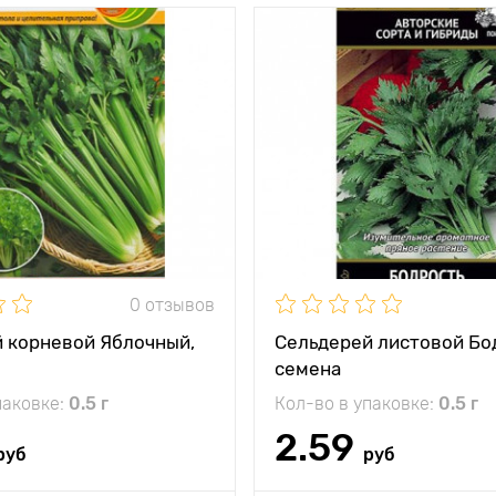
0 отзывов
 корневой Яблочный,
Сельдерей листовой Бо
семена
паковке:
0.5 г
Кол-во в упаковке:
0.5 г
2.59
руб
руб