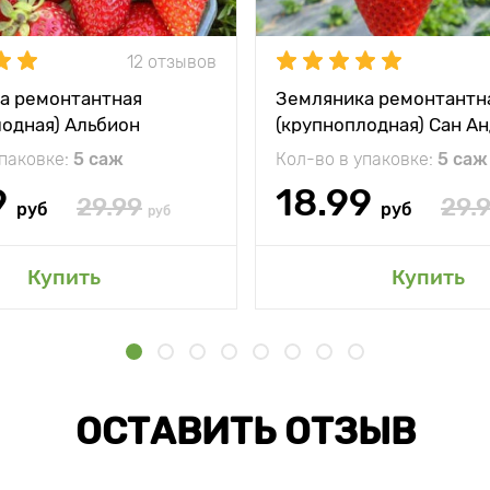
12 отзывов
а ремонтантная
Земляника ремонтантн
лодная) Альбион
(крупноплодная) Сан А
упаковке:
5 саж
Кол-во в упаковке:
5 саж
9
18.99
29.99
29.
руб
руб
руб
Купить
Купить
ОСТАВИТЬ ОТЗЫВ