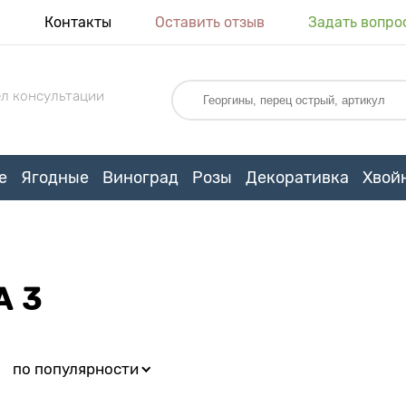
я
Контакты
Оставить отзыв
Задать вопро
л консультации
е
Ягодные
Виноград
Розы
Декоративка
Хвой
А 3
:
по популярности