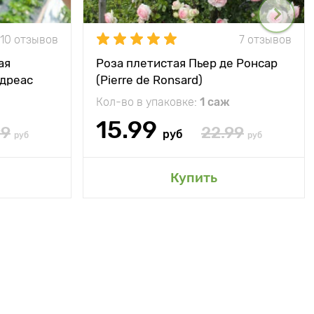
10 отзывов
7 отзывов
ая
Роза плетистая Пьер де Ронсар
ндреас
(Pierre de Ronsard)
Кол-во в упаковке:
1 саж
15.99
99
22.99
руб
руб
руб
Купить