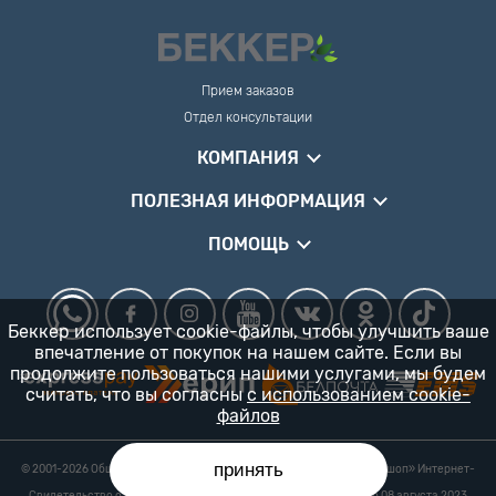
Прием заказов
Отдел консультации
КОМПАНИЯ
ПОЛЕЗНАЯ ИНФОРМАЦИЯ
ПОМОЩЬ
Беккер использует cookie-файлы, чтобы улучшить ваше
впечатление от покупок на нашем сайте. Если вы
продолжите пользоваться нашими услугами, мы будем
считать, что вы согласны
с использованием cookie-
файлов
принять
© 2001-2026 Общество с ограниченной ответственностью «Гарденшоп» Интернет-
магазин «БЕККЕР™» 24/7
Свидетельство о регистрации № 0218821 УНП 193702687 выдано 08 августа 2023