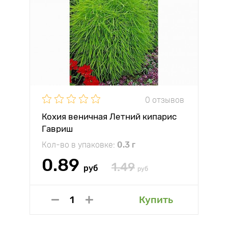
0 отзывов
Кохия веничная Летний кипарис
Гавриш
Кол-во в упаковке:
0.3 г
0.89
1.49
руб
руб
Купить