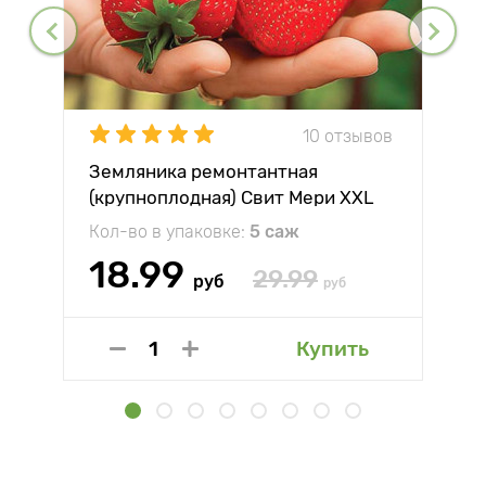
10 отзывов
Земляника ремонтантная
(крупноплодная) Свит Мери XXL
Кол-во в упаковке:
5 саж
18.99
29.99
руб
руб
Купить