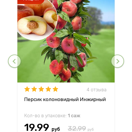
4 отзыва
Персик колоновидный Инжирный
Кол-во в упаковке:
1 саж
19.99
32.99
руб
руб