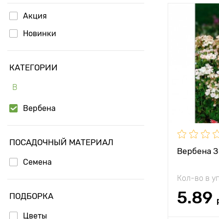
Акция
Особенност
Новинки
Высота рас
КАТЕГОРИИ
Растояние 
растениям
В
Местополо
Вербена
Морозостой
ПОСАДОЧНЫЙ МАТЕРИАЛ
Применени
Вербена З
Семена
Кол-во в у
5.89
ПОДБОРКА
Цветы