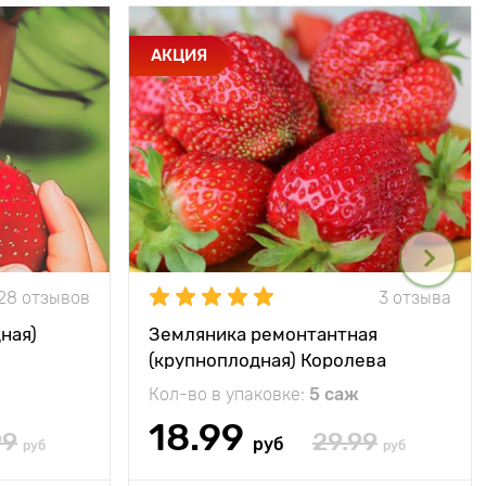
АКЦИЯ
28 отзывов
3 отзыва
ная)
Земляника ремонтантная
(крупноплодная) Королева
Елизавета
Кол-во в упаковке:
5 саж
18.99
99
29.99
руб
руб
руб