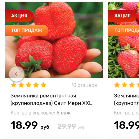
АКЦИЯ
АКЦИЯ
ТОП ПРОДАЖ
ТОП ПРО
10 отзывов
Земляника ремонтантная
Земляник
(крупноплодная) Свит Мери XXL
(крупноп
Кол-во в упаковке:
5 саж
Кол-во в 
18.99
18.9
29.99
руб
руб