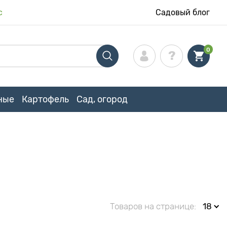
с
Садовый блог
0
ные
Картофель
Сад, огород
Товаров на странице:
18