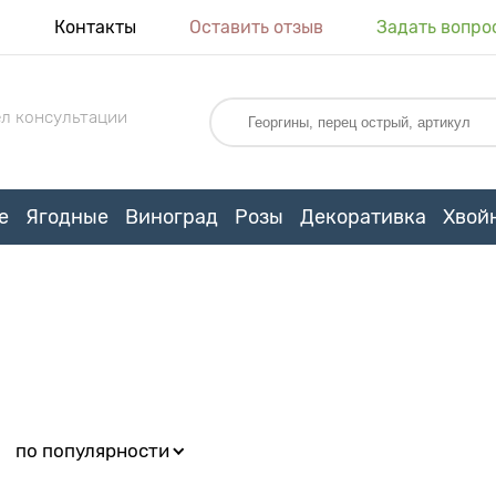
я
Контакты
Оставить отзыв
Задать вопро
л консультации
е
Ягодные
Виноград
Розы
Декоративка
Хвой
:
по популярности