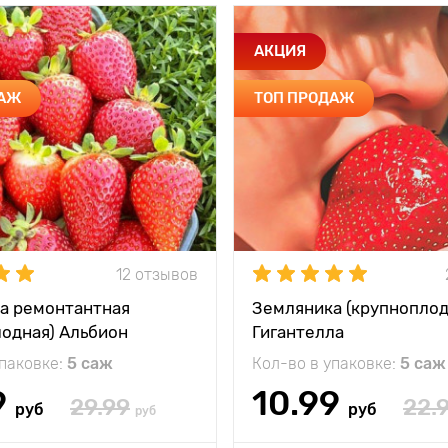
АКЦИЯ
ДАЖ
ТОП ПРОДАЖ
12 отзывов
а ремонтантная
Земляника (крупноплод
лодная) Альбион
Гигантелла
упаковке:
5 саж
Кол-во в упаковке:
5 саж
9
10.99
29.99
22.
руб
руб
руб