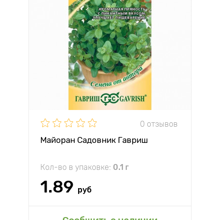
0 отзывов
Майоран Садовник Гавриш
Кол-во в упаковке:
0.1 г
1.89
руб