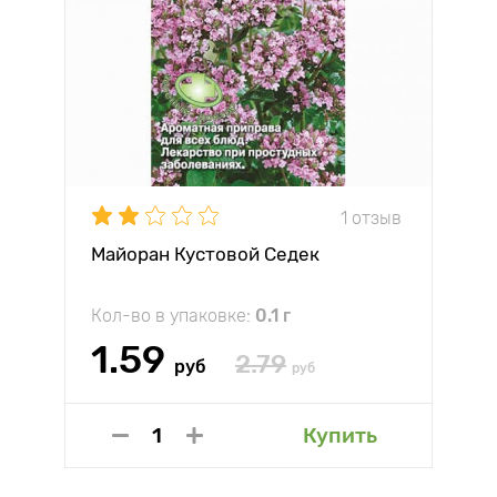
1 отзыв
Майоран Кустовой Седек
Кол-во в упаковке:
0.1 г
1.59
2.79
руб
руб
Купить