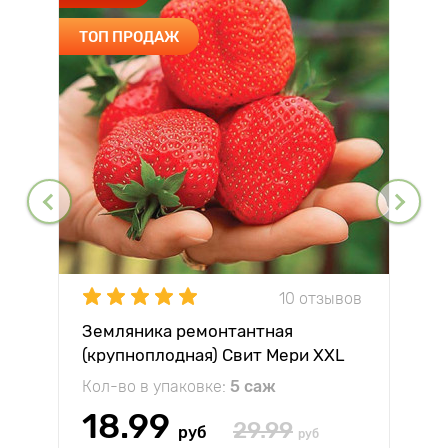
ТОП ПРОДАЖ
10 отзывов
Земляника ремонтантная
(крупноплодная) Свит Мери XXL
Кол-во в упаковке:
5 саж
18.99
29.99
руб
руб