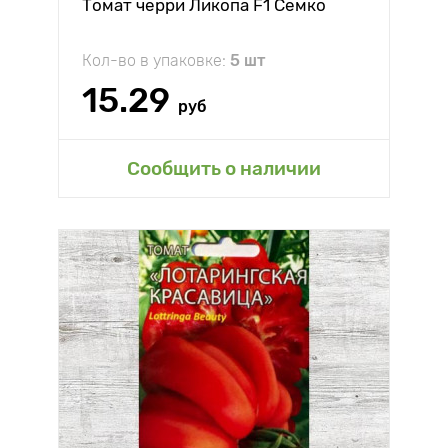
Томат черри Ликопа F1 Семко
Кол-во в упаковке:
5 шт
15.29
руб
Сообщить о наличии