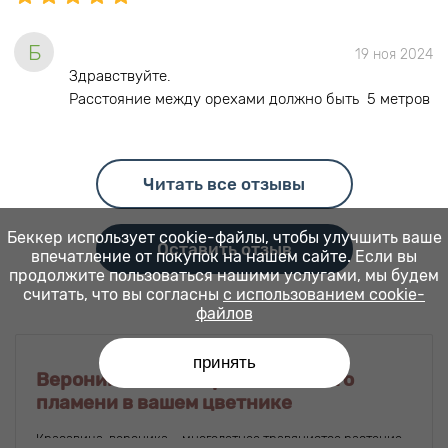
Б
19 ноя 2024
Здравствуйте.
Расстояние между орехами должно быть 5 метров
Читать все отзывы
Беккер использует cookie-файлы, чтобы улучшить ваше
Оставить отзыв
впечатление от покупок на нашем сайте. Если вы
продолжите пользоваться нашими услугами, мы будем
считать, что вы согласны
с использованием cookie-
файлов
принять
Вероника: язычки разноцветного
пламени в вашем цветнике
Красавица-вероника – многолетнее травянистое растение,