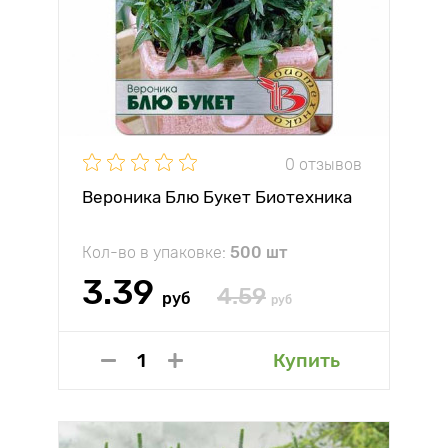
0 отзывов
Вероника Блю Букет Биотехника
Кол-во в упаковке:
500 шт
3.39
4.59
руб
руб
Купить