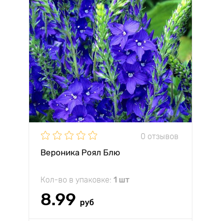
0 отзывов
Вероника Роял Блю
Кол-во в упаковке:
1 шт
8.99
руб