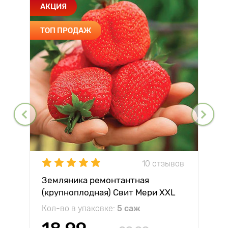
АКЦИЯ
ТОП ПРОДАЖ
10 отзывов
Земляника ремонтантная
(крупноплодная) Свит Мери XXL
Кол-во в упаковке:
5 саж