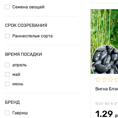
Семена овощей
Особенност
СРОК СОЗРЕВАНИЯ
Высота рас
Раннеспелые сорта
Растояние 
растениям
ВРЕМЯ ПОСАДКИ
Местополо
апрель
Период соз
май
июнь
Урожайност
Вигна Блэ
Длина плод
БРЕНД
Кол-во в у
1.29
Гавриш
р