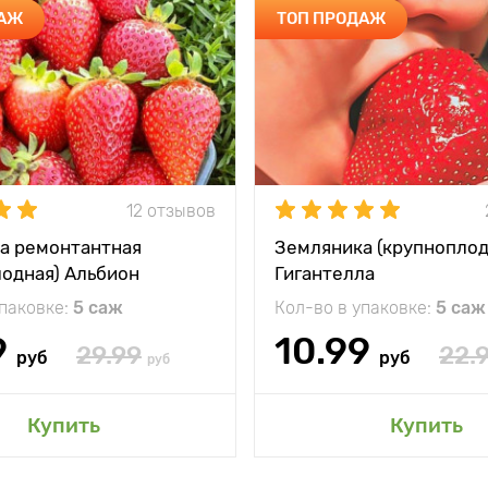
ДАЖ
ТОП ПРОДАЖ
12 отзывов
а ремонтантная
Земляника (крупноплод
лодная) Альбион
Гигантелла
упаковке:
5 саж
Кол-во в упаковке:
5 саж
9
10.99
29.99
22.
руб
руб
руб
Купить
Купить