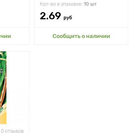
Кол-во в упаковке:
10 шт
Длина плода
60 см
2.69
руб
сад
Добавить в мой сад
ичии
Сообщить о наличии
0 отзывов