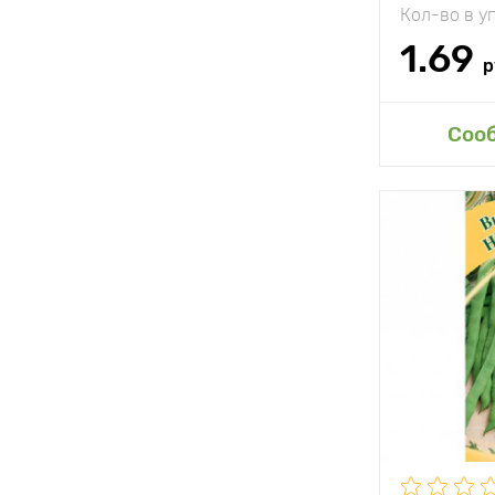
Кол-во в у
Длина плод
1.69
р
Доб
Соо