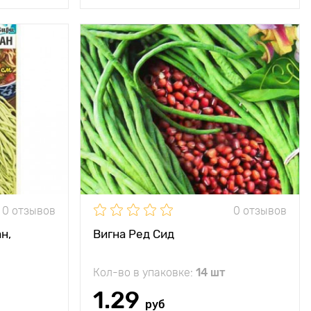
Особенности
Высокое
содержание белка
Высота растения
до 4 м
Растояние между
10 х 40 см
растениями
Местоположение
солнце
Период созревания
от всходов 50 - 60
дней
0 отзывов
0 отзывов
Урожайность
4,5 кг с растения
н,
Вигна Ред Сид
Длина плода
25 - 30 см
Кол-во в упаковке:
14 шт
1.29
руб