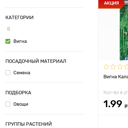
Особенност
АКЦИЯ
КАТЕГОРИИ
Высота рас
В
Растояние 
растениям
Вигна
Местополо
Период соз
ПОСАДОЧНЫЙ МАТЕРИАЛ
Семена
Урожайност
Вигна Кал
Вес плода
ПОДБОРКА
Кол-во в у
Длина плод
1.99
Овощи
р
Доб
ГРУППЫ РАСТЕНИЙ