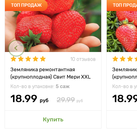
ТОП ПРОДАЖ
ТОП ПРО
10 отзывов
Земляника ремонтантная
Земляник
(крупноплодная) Свит Мери XXL
(крупноп
Кол-во в упаковке:
5 саж
Кол-во в 
18.99
18.9
29.99
руб
руб
Купить