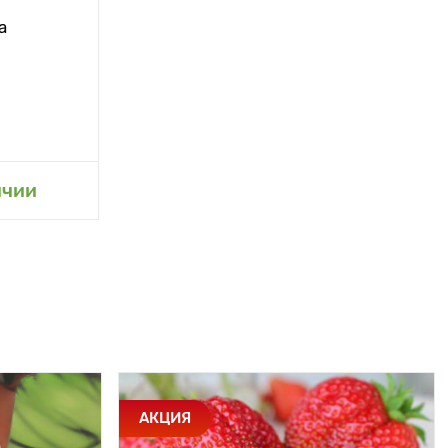
а
ичии
АКЦИЯ