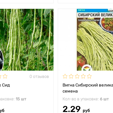
и
Очень вкусная и
питательная
тения
до 4 м
между
10 х 40 см
и
жение
солнце
ревания
от всходов 50 - 60
дней
0 отзывов
ь
4,5 кг с растения
к Сид
Вигна Сибирский велика
а
25 - 30 см
семена
паковке:
15 шт
Кол-во в упаковке:
6 шт
2.29
уб
руб