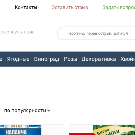
я
Контакты
Оставить отзыв
Задать вопро
л консультации
е
Ягодные
Виноград
Розы
Декоративка
Хвой
:
по популярности