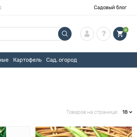
с
Садовый блог
0
ные
Картофель
Сад, огород
Товаров на странице:
18