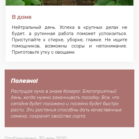
В доме
Нейтральный день. Успеха в крупных делах не
будет, а рутинная работа поможет успокоиться.
Приступайте к стирке, уборке, глажке. Не ищите
помощников, возможны ссоры и непонимание.
Приготовьте утку с овощами.
Полезно!
Растущая луна в знаке Козерог. Благоприятный
день, когда нужно заканчивать посадку. Все, что
сегодня будет посажено и посеяно будет быстро
расти. Эти растения способны дать качественные
семена, сохранят свойства сорта.
Опубликовано: 30 июн 2020