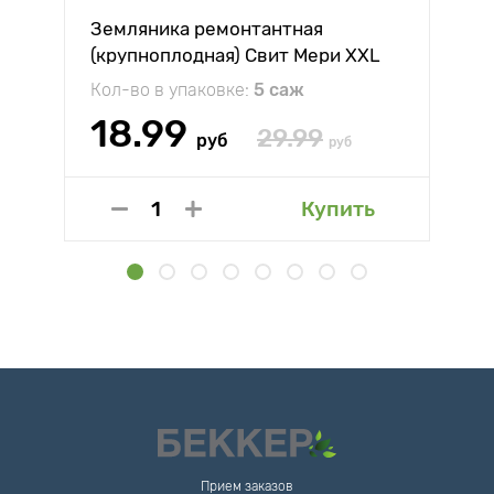
Земляника ремонтантная
(крупноплодная) Свит Мери XXL
Кол-во в упаковке:
5 саж
18.99
29.99
руб
руб
Купить
Прием заказов