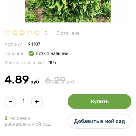
0
0 отзывов
Артикул:
94107
Наличие:
Есть в наличии
Кол-во в упаковке:
10 г.
4.89
6.29
руб
руб
-
+
Купить
2
человека
Добавить в мой сад
добавили в мой сад