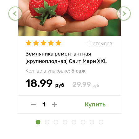
10 отзывов
Земляника ремонтантная
(крупноплодная) Свит Мери XXL
Кол-во в упаковке:
5 саж
18.99
29.99
руб
руб
Купить