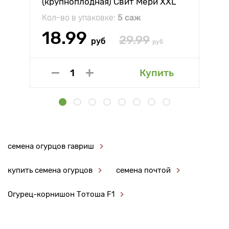
(крупноплодная) Свит Мери XXL
Кол-во в упаковке:
5 саж
18.99
29.99
руб
руб
Купить
семена огурцов гавриш
купить семена огурцов
семена почтой
Огурец-корнишон Тотоша F1