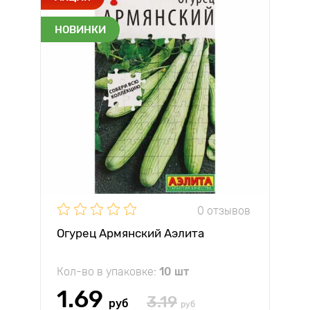
НОВИНКИ
0 отзывов
Огурец Армянский Аэлита
Кол-во в упаковке:
10 шт
1.69
3.19
руб
руб