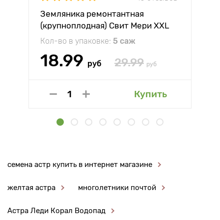
Земляника ремонтантная
(крупноплодная) Свит Мери XXL
Кол-во в упаковке:
5 саж
18.99
29.99
руб
руб
Купить
семена астр купить в интернет магазине
желтая астра
многолетники почтой
Астра Леди Корал Водопад