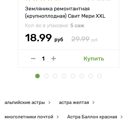
Земляника ремонтантная
(крупноплодная) Свит Мери XXL
Кол-во в упаковке:
5 саж
18.99
29.99
руб
руб
Купить
альпийские астры
астра желтая
многолетники почтой
Астра Баллон красная