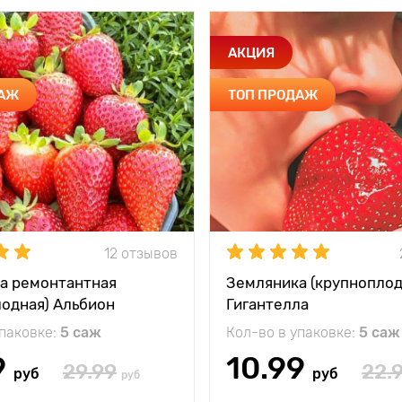
АКЦИЯ
ДАЖ
ТОП ПРОДАЖ
12 отзывов
а ремонтантная
Земляника (крупноплод
лодная) Альбион
Гигантелла
упаковке:
5 саж
Кол-во в упаковке:
5 саж
9
10.99
29.99
22.
руб
руб
руб