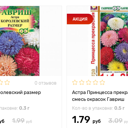
АКЦИЯ
0 отзывов
ролевский размер
Астра Принцесса прекр
смесь окрасок Гавриш
упаковке:
0.3 г
Кол-во в упаковке:
0.5 г
1.79
1.99
3.09
уб
руб
руб
ру