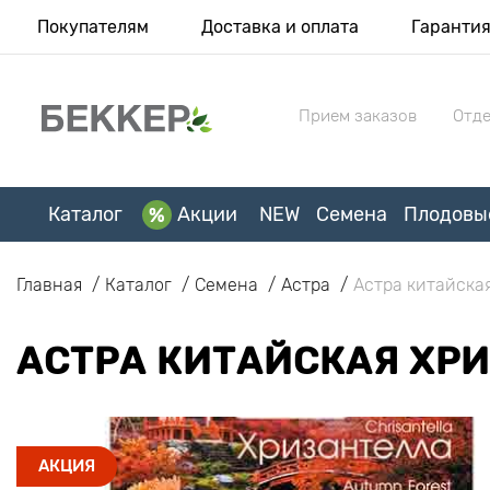
Покупателям
Доставка и оплата
Гаранти
Прием заказов
Отде
Каталог
Акции
NEW
Семена
Плодовы
Главная
Каталог
Семена
Астра
Астра китайска
АСТРА КИТАЙСКАЯ ХР
АКЦИЯ