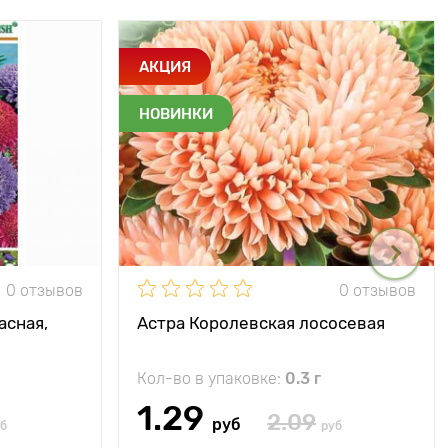
АКЦИЯ
НОВИНКИ
0 отзывов
0 отзывов
асная,
Астра Королевская лососевая
Кол-во в упаковке:
0.3 г
1.29
2.09
руб
б
руб