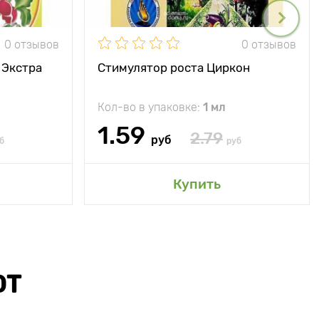
0 отзывов
0 отзывов
 Экстра
Стимулятор роста Циркон
Кол-во в упаковке:
1 мл
1.59
2.79
руб
б
руб
Купить
ЮТ