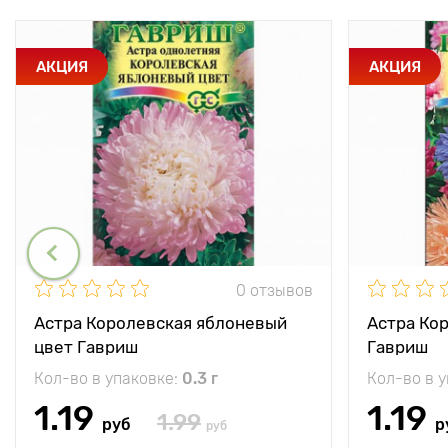
АКЦИЯ
АКЦИЯ
0 отзывов
Астра Королевская яблоневый
Астра Ко
цвет Гавриш
Гавриш
Кол-во в упаковке:
0.3 г
Кол-во в 
1.19
1.19
1.99
руб
р
руб