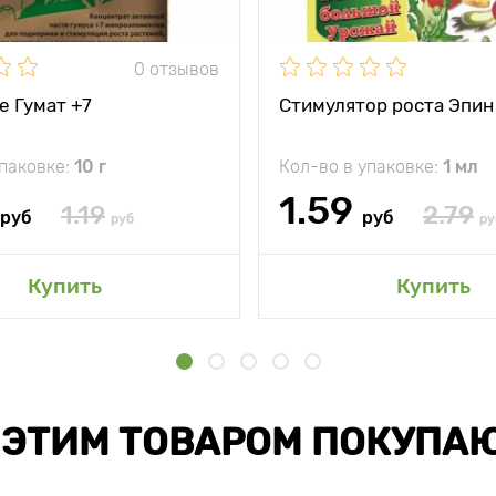
0 отзывов
е Гумат +7
Стимулятор роста Эпин
упаковке:
10 г
Кол-во в упаковке:
1 мл
1.59
1.19
2.79
руб
руб
руб
ру
Купить
Купить
 ЭТИМ ТОВАРОМ ПОКУПА