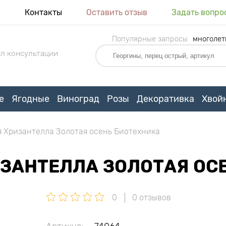
я
Контакты
Оставить отзыв
Задать вопро
Популярные запросы
многолет
л консультации
е
Ягодные
Виноград
Розы
Декоративка
Хвой
я Хризантелла Золотая осень Биотехника
ИЗАНТЕЛЛА ЗОЛОТАЯ ОС
0
0 отзывов