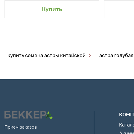
Купить
купить семена астры китайской
астра голубая
КОМП
Катал
Прием заказов
Акции