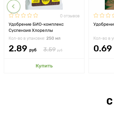
0 отзывов
Удобрение БИО-комплекс
Удобрени
Суспензия Хлореллы
Кол-во в упаковке:
250 мл
Кол-во в 
2.89
0.69
3.59
руб
руб
Купить
С