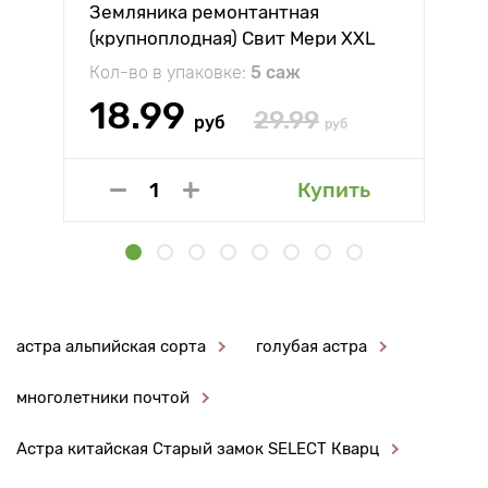
Земляника ремонтантная
(крупноплодная) Свит Мери XXL
Кол-во в упаковке:
5 саж
18.99
29.99
руб
руб
Купить
астра альпийская сорта
голубая астра
многолетники почтой
Астра китайская Старый замок SELECT Кварц