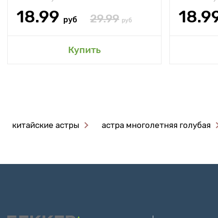
18.99
18.9
29.99
руб
руб
Купить
китайские астры
астра многолетняя голубая