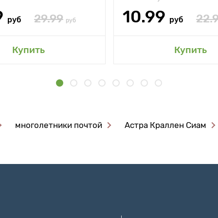
9
10.99
29.99
22.
руб
руб
руб
Купить
Купить
многолетники почтой
Астра Краллен Сиам