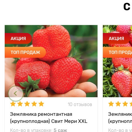
С
АКЦИЯ
АКЦИЯ
ТОП ПРОДАЖ
ТОП ПРО
10 отзывов
Земляника ремонтантная
Земляник
(крупноплодная) Свит Мери XXL
(крупноп
Кол-во в упаковке:
5 саж
Кол-во в 