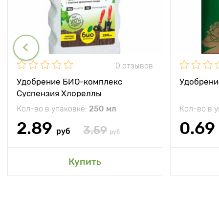
0 отзывов
Удобрение БИО-комплекс
Удобрени
Суспензия Хлореллы
Кол-во в упаковке:
250 мл
Кол-во в 
2.89
0.69
3.59
руб
руб
Купить