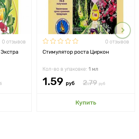
0 отзывов
0 отзывов
 Экстра
Стимулятор роста Циркон
Кол-во в упаковке:
1 мл
1.59
2.79
руб
б
руб
Купить