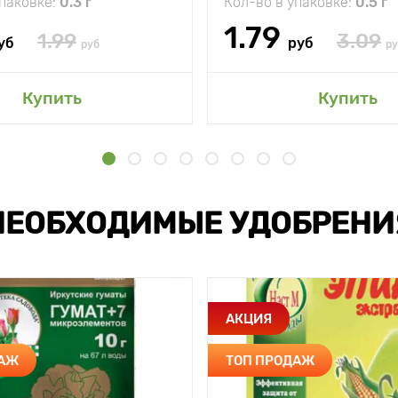
упаковке:
0.3 г
Кол-во в упаковке:
0.5 г
1.79
1.99
3.09
уб
руб
руб
ру
Купить
Купить
НЕОБХОДИМЫЕ УДОБРЕНИ
АКЦИЯ
ДАЖ
ТОП ПРОДАЖ