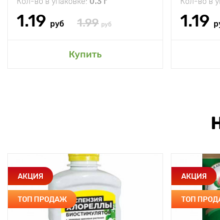
Кол-во в упаковке:
0.3 г
Кол-во в 
1.19
1.19
1.99
руб
р
руб
Купить
АКЦИЯ
АКЦИЯ
ТОП ПРОДАЖ
ТОП ПРО