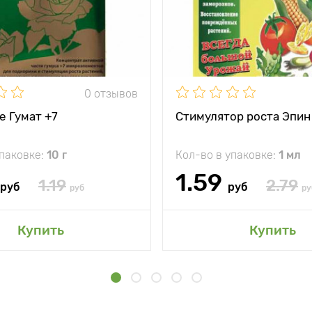
0 отзывов
е Гумат +7
Стимулятор роста Эпин
упаковке:
10 г
Кол-во в упаковке:
1 мл
1.59
1.19
2.79
руб
руб
руб
ру
Купить
Купить