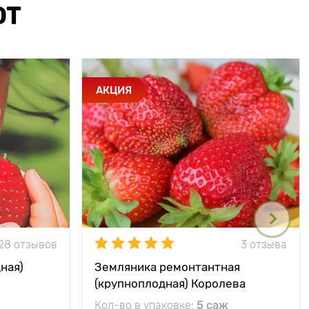
ЮТ
АКЦИЯ
28 отзывов
3 отзыва
ная)
Земляника ремонтантная
(крупноплодная) Королева
Елизавета
Кол-во в упаковке:
5 саж