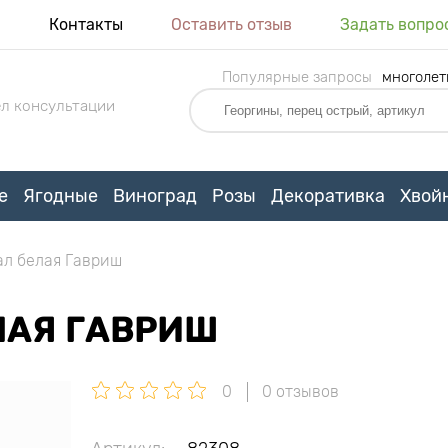
я
Контакты
Оставить отзыв
Задать вопро
Популярные запросы
многолет
л консультации
е
Ягодные
Виноград
Розы
Декоративка
Хвой
ал белая Гавриш
ЛАЯ ГАВРИШ
0
0 отзывов