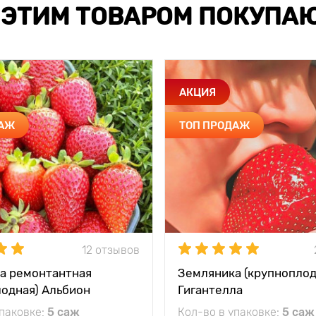
 ЭТИМ ТОВАРОМ ПОКУПА
АКЦИЯ
ДАЖ
ТОП ПРОДАЖ
12 отзывов
а ремонтантная
Земляника (крупноплод
лодная) Альбион
Гигантелла
упаковке:
5 саж
Кол-во в упаковке:
5 саж