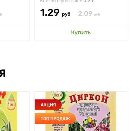
Кол-во в упаковке:
0.3 г
1.29
2.09
руб
б
руб
Купить
Я
АКЦИЯ
ТОП ПРОДАЖ