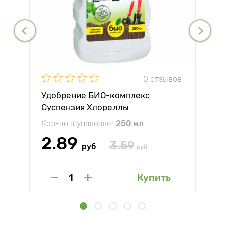
0 отзывов
Удобрение БИО-комплекс
Суспензия Хлореллы
Кол-во в упаковке:
250 мл
2.89
3.59
руб
руб
Купить