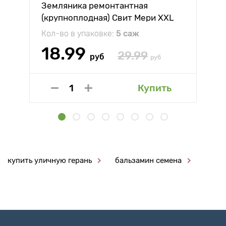
Земляника ремонтантная
(крупноплодная) Свит Мери XXL
Кол-во в упаковке:
5 саж
18.99
29.99
руб
руб
Купить
купить уличную герань
бальзамин семена