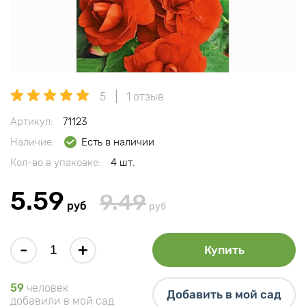
5
1 отзыв
Артикул:
71123
Наличие:
Есть в наличии
Кол-во в упаковке:
4 шт.
5.59
9.49
руб
руб
-
+
Купить
59
человек
Добавить в мой сад
добавили в мой сад