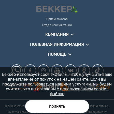
Прием заказов
Отдел консультации
КОМПАНИЯ
ПОЛЕЗНАЯ ИНФОРМАЦИЯ
ПОМОЩЬ
Беккер использует cookie-файлы, чтобы улучшить ваше
впечатление от покупок на нашем сайте. Если вы
продолжите пользоваться нашими услугами, мы будем
считать, что вы согласны
с использованием cookie-
файлов
принять
© 2001-2026 Общество с ограниченной ответственностью «Гарденшоп» Интернет-
магазин «БЕККЕР™» 24/7
Свидетельство о регистрации № 0218821 УНП 193702687 выдано 08 августа 2023