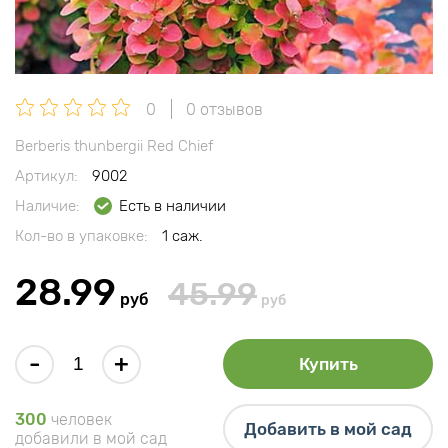
0
0 отзывов
Berberis thunbergii Red Chief
Артикул:
9002
Наличие:
Есть в наличии
Кол-во в упаковке:
1 саж.
28.99
45.99
руб
руб
-
+
Купить
300
человек
Добавить в мой сад
добавили в мой сад