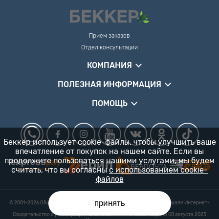
Прием заказов
Отдел консультации
КОМПАНИЯ
ПОЛЕЗНАЯ ИНФОРМАЦИЯ
ПОМОЩЬ
Беккер использует cookie-файлы, чтобы улучшить ваше
впечатление от покупок на нашем сайте. Если вы
продолжите пользоваться нашими услугами, мы будем
считать, что вы согласны
с использованием cookie-
файлов
принять
© 2001-2026 Общество с ограниченной ответственностью «Гарденшоп» Интернет-
магазин «БЕККЕР™» 24/7
Свидетельство о регистрации № 0218821 УНП 193702687 выдано 08 августа 2023