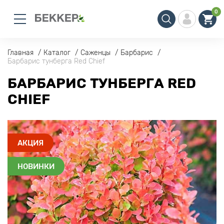
0
Главная
Каталог
Саженцы
Барбарис
Барбарис тунберга Red Chief
БАРБАРИС ТУНБЕРГА RED
CHIEF
АКЦИЯ
НОВИНКИ