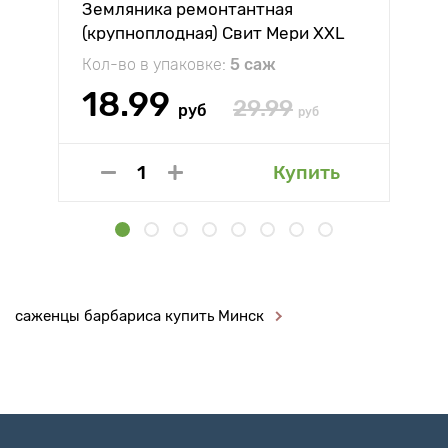
Земляника ремонтантная
(крупноплодная) Свит Мери XXL
Кол-во в упаковке:
5 саж
18.99
29.99
руб
руб
Купить
саженцы барбариса купить Минск