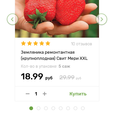
10 отзывов
Земляника ремонтантная
(крупноплодная) Свит Мери XXL
Кол-во в упаковке:
5 саж
18.99
29.99
руб
руб
Купить