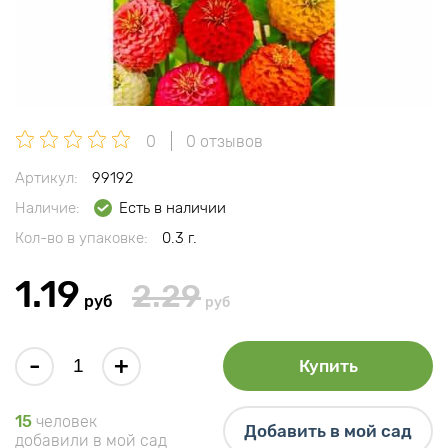
0
0 отзывов
Артикул:
99192
Наличие:
Есть в наличии
Кол-во в упаковке:
0.3 г.
1.19
2.29
руб
руб
-
+
Купить
15
человек
Добавить в мой сад
добавили в мой сад