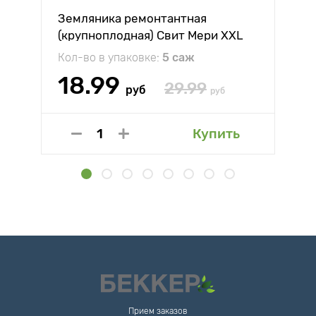
Земляника ремонтантная
(крупноплодная) Свит Мери XXL
Кол-во в упаковке:
5 саж
18.99
29.99
руб
руб
Купить
Прием заказов