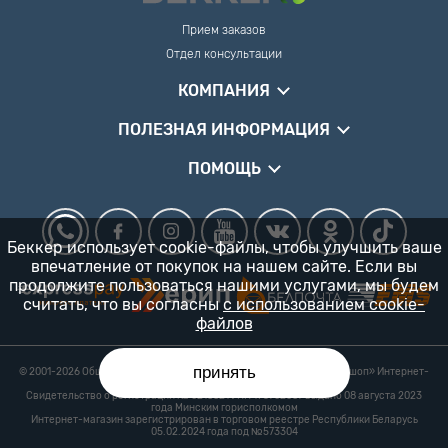
Прием заказов
Отдел консультации
КОМПАНИЯ
ПОЛЕЗНАЯ ИНФОРМАЦИЯ
ПОМОЩЬ
Беккер использует cookie-файлы, чтобы улучшить ваше
впечатление от покупок на нашем сайте. Если вы
продолжите пользоваться нашими услугами, мы будем
считать, что вы согласны
с использованием cookie-
файлов
принять
© 2001-2026 Общество с ограниченной ответственностью «Гарденшоп» Интернет-
магазин «БЕККЕР™» 24/7
Свидетельство о регистрации № 0218821 УНП 193702687 выдано 08 августа 2023
года Минским горисполкомом
Интернет-магазин зарегистрирован в торговом реестре Республики Беларусь
05.02.2024 года под №573304