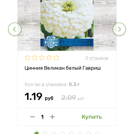
0 отзывов
Цинния Великан белый Гавриш
Кол-во в упаковке:
0.3 г
1.19
2.09
руб
руб
Купить