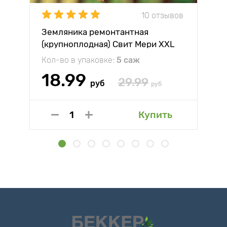
10 отзывов
Земляника ремонтантная
(крупноплодная) Свит Мери XXL
Кол-во в упаковке:
5 саж
18.99
29.99
руб
руб
Купить