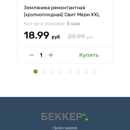
Земляника ремонтантная
(крупноплодная) Свит Мери XXL
Кол-во в упаковке:
5 саж
18.99
29.99
руб
руб
Купить
Прием заказов