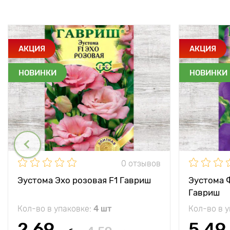
АКЦИЯ
АКЦИЯ
НОВИНКИ
НОВИНКИ
0 отзывов
Эустома Эхо розовая F1 Гавриш
Эустома 
Гавриш
Кол-во в упаковке:
4 шт
Кол-во в 
2.69
5.49