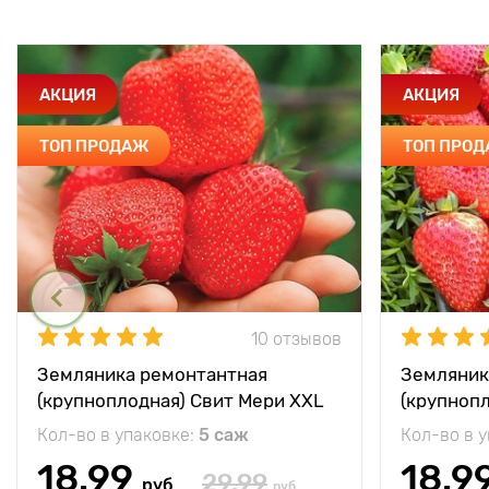
АКЦИЯ
АКЦИЯ
ТОП ПРОДАЖ
ТОП ПРО
10 отзывов
Земляника ремонтантная
Земляник
(крупноплодная) Свит Мери XXL
(крупноп
Кол-во в упаковке:
5 саж
Кол-во в 
18.99
18.9
29.99
руб
руб