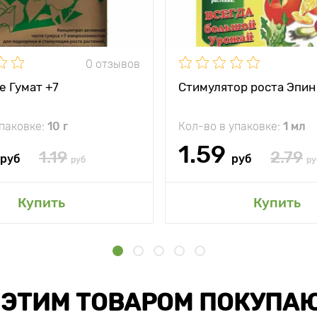
0 отзывов
е Гумат +7
Стимулятор роста Эпин
упаковке:
10 г
Кол-во в упаковке:
1 мл
1.59
1.19
2.79
руб
руб
руб
ру
Купить
Купить
 ЭТИМ ТОВАРОМ ПОКУПА