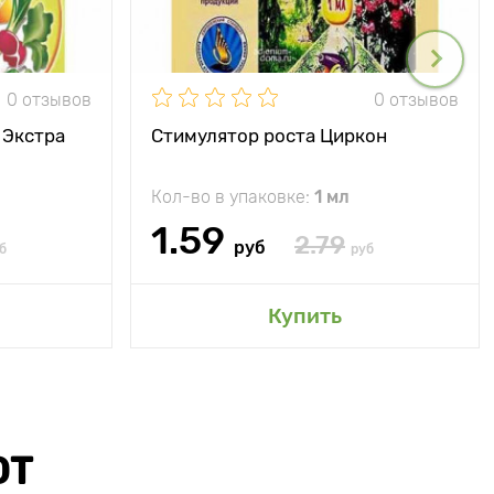
0 отзывов
0 отзывов
 Экстра
Стимулятор роста Циркон
Кол-во в упаковке:
1 мл
1.59
2.79
руб
б
руб
Купить
ЮТ