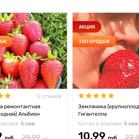
АКЦИЯ
ДАЖ
ТОП ПРОДАЖ
12 отзывов
а ремонтантная
Земляника (крупноплод
лодная) Альбион
Гигантелла
упаковке:
5 саж
Кол-во в упаковке:
5 саж
9
10.99
29.99
22.
руб
руб
руб