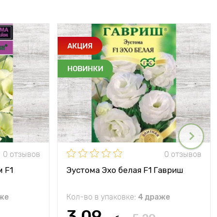
АКЦИЯ
НОВИНКИ
0 отзывов
0 отзывов
 F1
Эустома Эхо белая F1 Гавриш
же
Кол-во в упаковке:
4 драже
3.09