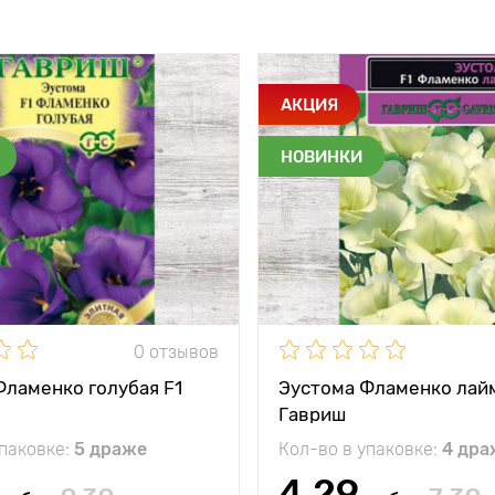
АКЦИЯ
НОВИНКИ
0 отзывов
Фламенко голубая F1
Эустома Фламенко лайм
Гавриш
упаковке:
5 драже
Кол-во в упаковке:
4 дра
4.29