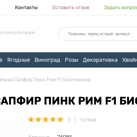
я
Контакты
Оставить отзыв
Задать вопро
л консультации
е
Ягодные
Виноград
Розы
Декоративка
Хвой
ечная Сапфир Пинк Рим F1 Биотехника
АПФИР ПИНК РИМ F1 Б
5
1 отзыв