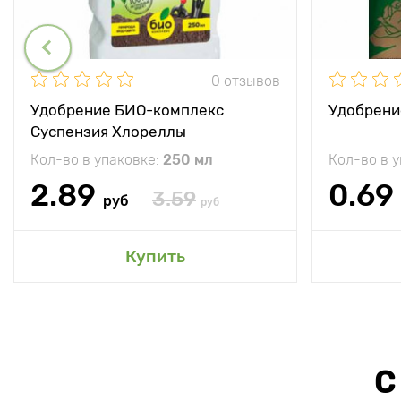
0 отзывов
Удобрение БИО-комплекс
Удобрени
Суспензия Хлореллы
Кол-во в упаковке:
250 мл
Кол-во в 
2.89
0.69
3.59
руб
руб
Купить
С