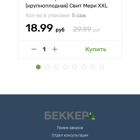
(крупноплодная) Свит Мери XXL
Кол-во в упаковке:
5 саж
18.99
29.99
руб
руб
Купить
Прием заказов
Отдел консультации