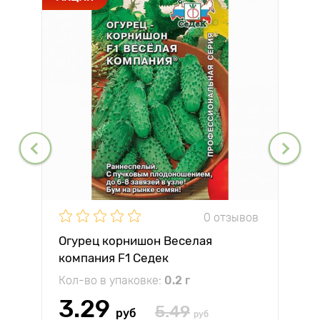
0 отзывов
Огурец корнишон Веселая
компания F1 Седек
Кол-во в упаковке:
0.2 г
3.29
5.49
руб
руб