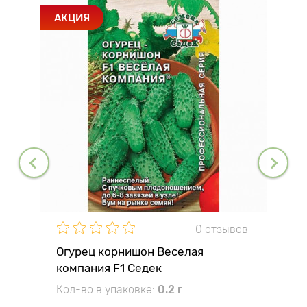
АКЦИЯ
0 отзывов
Огурец корнишон Веселая
компания F1 Седек
Кол-во в упаковке:
0.2 г