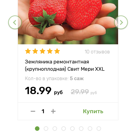
10 отзывов
Земляника ремонтантная
(крупноплодная) Свит Мери XXL
Кол-во в упаковке:
5 саж
18.99
29.99
руб
руб
Купить