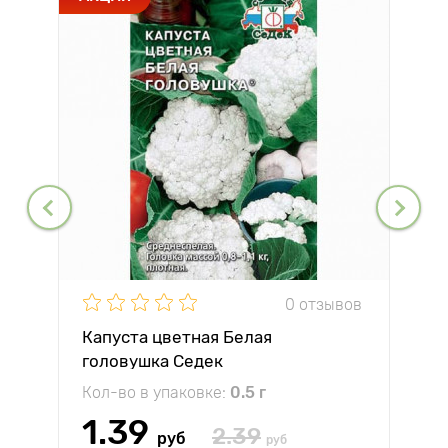
0 отзывов
Капуста цветная Белая
головушка Седек
Кол-во в упаковке:
0.5 г
1.39
2.39
руб
руб