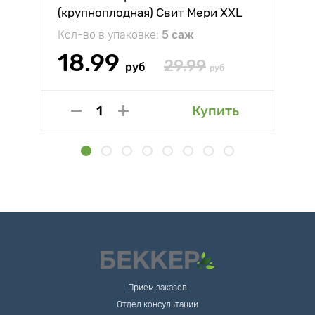
(крупноплодная) Свит Мери XXL
Кол-во в упаковке:
5 саж
18.99
29.99
руб
руб
Купить
Прием заказов
Отдел консультации