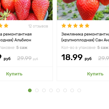
12 отзывов
а ремонтантная
Земляника ремонтантн
лодная) Альбион
(крупноплодная) Сан А
упаковке:
5 саж
Кол-во в упаковке:
5 саж
9
18.99
29.99
29.
руб
руб
руб
Купить
Купить