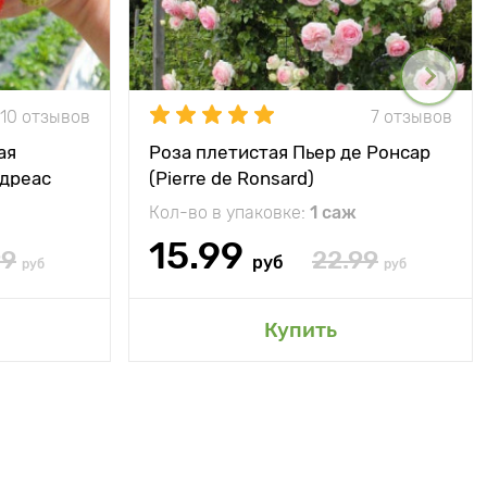
10 отзывов
7 отзывов
ая
Роза плетистая Пьер де Ронсар
ндреас
(Pierre de Ronsard)
Кол-во в упаковке:
1 саж
15.99
99
22.99
руб
руб
руб
Купить