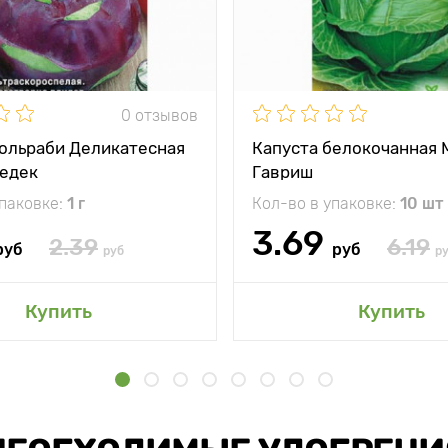
0 отзывов
кольраби Деликатесная
Капуста белокочанная 
Седек
Гавриш
упаковке:
1 г
Кол-во в упаковке:
10 шт
3.69
2.39
6.19
руб
руб
руб
р
Купить
Купить