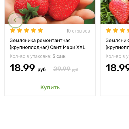
10 отзывов
Земляника ремонтантная
Земляник
(крупноплодная) Свит Мери XXL
(крупноп
Кол-во в упаковке:
5 саж
Кол-во в 
18.99
18.9
29.99
руб
руб
Купить