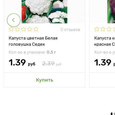
0 отзывов
Капуста цветная Белая
Капуста 
головушка Седек
красная 
Кол-во в упаковке:
0.5 г
Кол-во в 
1.39
1.39
2.39
руб
руб
Купить