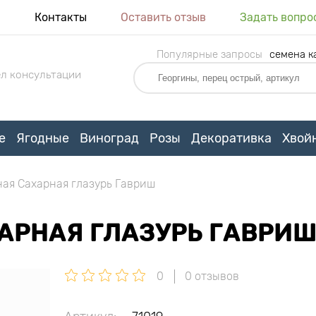
я
Контакты
Оставить отзыв
Задать вопро
Популярные запросы
семена к
л консультации
е
Ягодные
Виноград
Розы
Декоративка
Хвой
ная Сахарная глазурь Гавриш
АРНАЯ ГЛАЗУРЬ ГАВРИ
0
0 отзывов