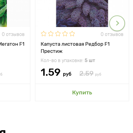
0 отзывов
0 отзывов
Мегатон F1
Капуста листовая Редбор F1
Престиж
Кол-во в упаковке:
5 шт
1.59
2.59
руб
уб
руб
Купить