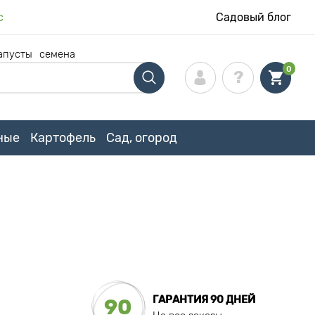
с
Садовый блог
апусты
семена
0
ные
Картофель
Сад, огород
Ш
ГАРАНТИЯ 90 ДНЕЙ
90