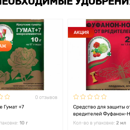
НЕОБХОДИМЫЕ УДОБРЕНИ
АКЦИЯ
ДАЖ
0 отзывов
е Гумат +7
Средство для защиты о
вредителей Фуфанон-
упаковке:
10 г
Кол-во в упаковке:
2 мл