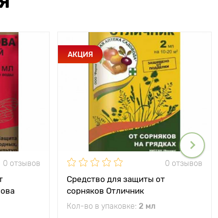
Я
АКЦИЯ
0 отзывов
0 отзывов
т
Средство для защиты от
Нова
сорняков Отличник
Кол-во в упаковке:
2 мл