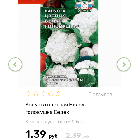
0 отзывов
Капуста цветная Белая
головушка Седек
Кол-во в упаковке:
0.5 г
1.39
2.39
руб
руб