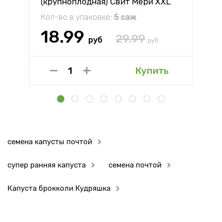
(крупноплодная) Свит Мери XXL
Кол-во в упаковке:
5 саж
18.99
29.99
руб
руб
Купить
семена капусты почтой
супер ранняя капуста
семена почтой
Капуста брокколи Кудряшка