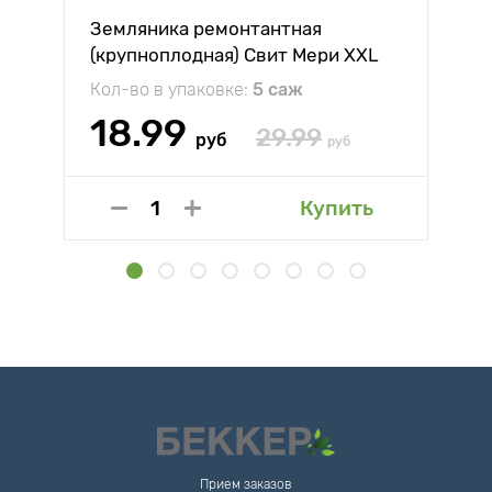
Земляника ремонтантная
(крупноплодная) Свит Мери XXL
Кол-во в упаковке:
5 саж
18.99
29.99
руб
руб
Купить
Прием заказов