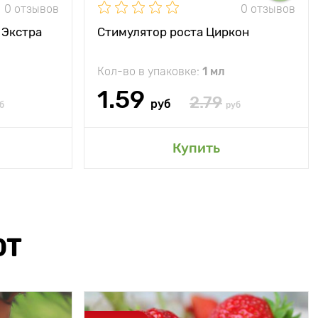
0 отзывов
0 отзывов
 Экстра
Стимулятор роста Циркон
Кол-во в упаковке:
1 мл
1.59
2.79
руб
б
руб
Купить
ЮТ