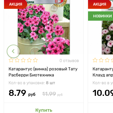
АКЦИЯ
АКЦИЯ
НОВИНКИ
0 отзывов
Катарантус (винка) розовый Тату
Катаранту
Расберри Биотехника
Клауд апр
Кол-во в упаковке:
8 шт
Кол-во в 
8.79
10.0
11.99
руб
руб
Купить