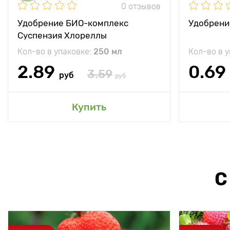
0 отзывов
Удобрение БИО-комплекс
Удобрени
Суспензия Хлореллы
Кол-во в упаковке:
250 мл
Кол-во в 
2.89
0.69
3.59
руб
руб
Купить
С