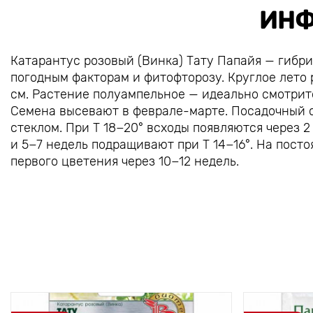
ИНФ
Катарантус розовый (Винка) Тату Папайя — гибр
погодным факторам и фитофторозу. Круглое лето
см. Растение полуампельное — идеально смотритс
Семена высевают в феврале-марте. Посадочный 
стеклом. При Т 18−20° всходы появляются через 
и 5−7 недель подращивают при Т 14−16°. На пост
первого цветения через 10−12 недель.