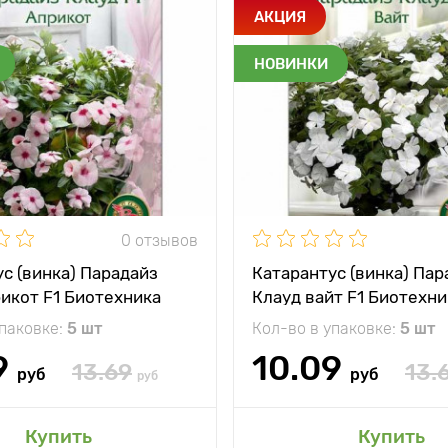
АКЦИЯ
НОВИНКИ
0 отзывов
с (винка) Парадайз
Катарантус (винка) Пар
икот F1 Биотехника
Клауд вайт F1 Биотехни
упаковке:
5 шт
Кол-во в упаковке:
5 шт
9
10.09
13.69
13.
руб
руб
руб
Купить
Купить