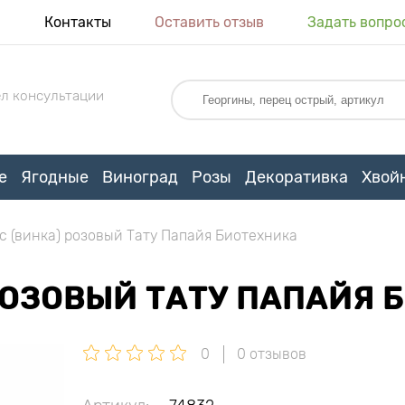
я
Контакты
Оставить отзыв
Задать вопро
л консультации
е
Ягодные
Виноград
Розы
Декоративка
Хвой
с (винка) розовый Тату Папайя Биотехника
РОЗОВЫЙ ТАТУ ПАПАЙЯ 
0
0 отзывов