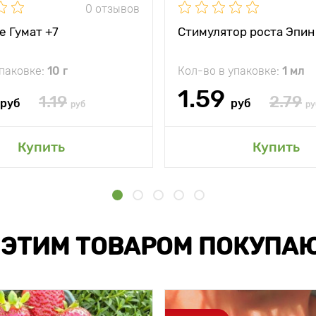
0 отзывов
е Гумат +7
Стимулятор роста Эпин
упаковке:
10 г
Кол-во в упаковке:
1 мл
1.59
1.19
2.79
руб
руб
руб
ру
Купить
Купить
 ЭТИМ ТОВАРОМ ПОКУПА