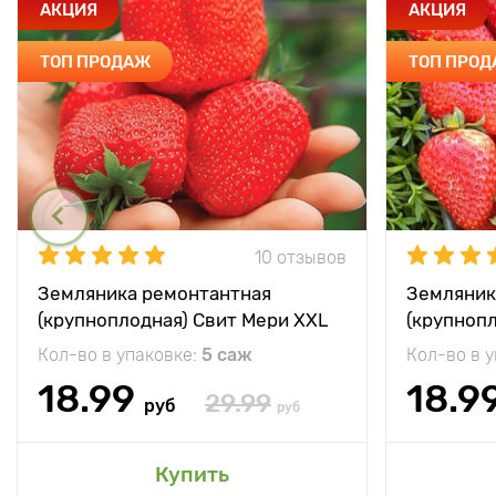
АКЦИЯ
АКЦИЯ
ТОП ПРОДАЖ
ТОП ПРО
10 отзывов
Земляника ремонтантная
Земляник
(крупноплодная) Свит Мери XXL
(крупноп
Кол-во в упаковке:
5 саж
Кол-во в 
18.99
18.9
29.99
руб
руб
Купить