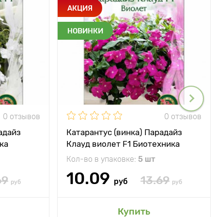
АКЦИЯ
НОВИНКИ
0 отзывов
0 отзывов
адайз
Катарантус (винка) Парадайз
ка
Клауд виолет F1 Биотехника
Кол-во в упаковке:
5 шт
10.09
69
13.69
руб
руб
руб
Купить