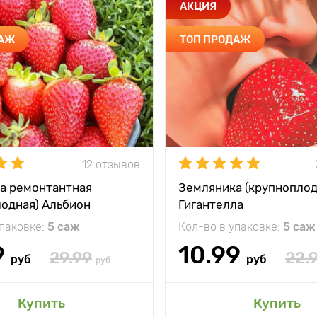
АКЦИЯ
ДАЖ
ТОП ПРОДАЖ
12 отзывов
а ремонтантная
Земляника (крупноплод
лодная) Альбион
Гигантелла
упаковке:
5 саж
Кол-во в упаковке:
5 саж
9
10.99
29.99
22.
руб
руб
руб
Купить
Купить