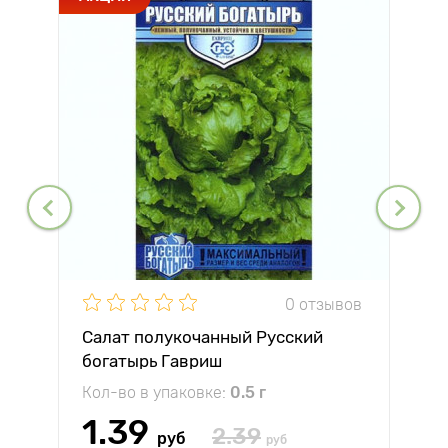
0 отзывов
Салат полукочанный Русский
богатырь Гавриш
Кол-во в упаковке:
0.5 г
1.39
2.39
руб
руб