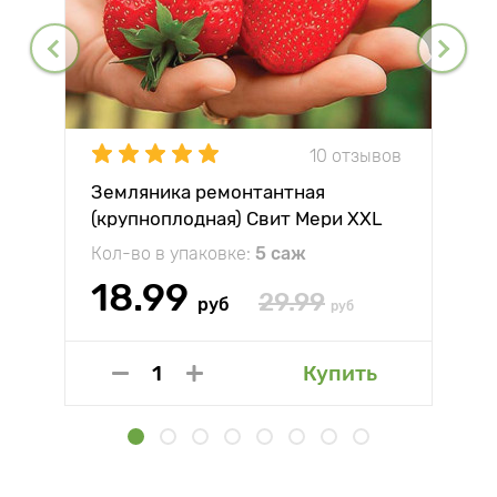
10 отзывов
Земляника ремонтантная
(крупноплодная) Свит Мери XXL
Кол-во в упаковке:
5 саж
18.99
29.99
руб
руб
Купить