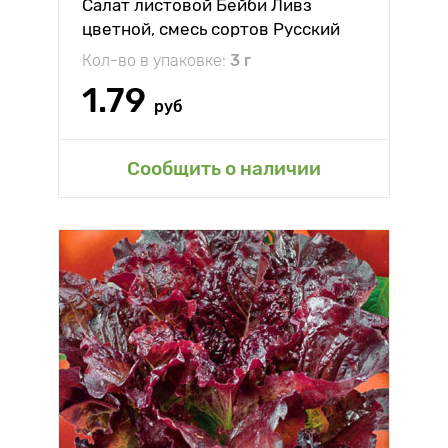
Салат листовой Бейби Ливз
цветной, смесь сортов Русский
огород НК
Кол-во в упаковке:
3 г
1.79
руб
Сообщить о наличии