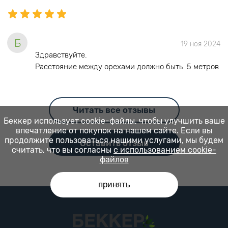
Б
19 ноя 2024
Здравствуйте.
Расстояние между орехами должно быть 5 метров
Читать все отзывы
Беккер использует cookie-файлы, чтобы улучшить ваше
впечатление от покупок на нашем сайте. Если вы
продолжите пользоваться нашими услугами, мы будем
Оставить отзыв
считать, что вы согласны
с использованием cookie-
файлов
принять