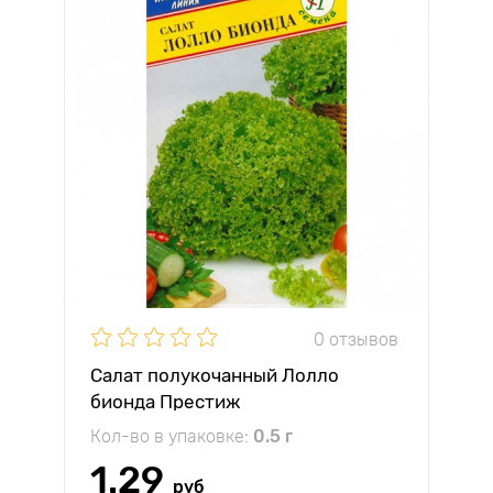
0 отзывов
Салат полукочанный Лолло
бионда Престиж
Кол-во в упаковке:
0.5 г
1.29
руб