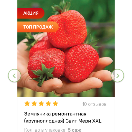
АКЦИЯ
ТОП ПРОДАЖ
10 отзывов
Земляника ремонтантная
(крупноплодная) Свит Мери XXL
Кол-во в упаковке:
5 саж