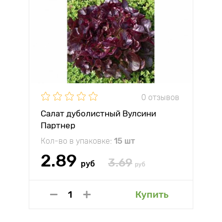
0 отзывов
Салат дуболистный Вулсини
Партнер
Кол-во в упаковке:
15 шт
2.89
3.69
руб
руб
Купить