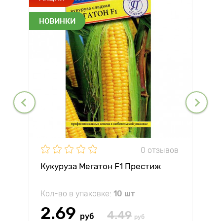
НОВИНКИ
0 отзывов
Кукуруза Мегатон F1 Престиж
Кол-во в упаковке:
10 шт
2.69
4.49
руб
руб