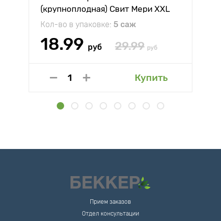
(крупноплодная) Свит Мери XXL
Кол-во в упаковке:
5 саж
18.99
29.99
руб
руб
Купить
Прием заказов
Отдел консультации