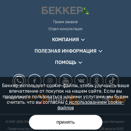
Прием заказов
Отдел консультации
КОМПАНИЯ
ПОЛЕЗНАЯ ИНФОРМАЦИЯ
ПОМОЩЬ
Беккер использует cookie-файлы, чтобы улучшить ваше
впечатление от покупок на нашем сайте. Если вы
продолжите пользоваться нашими услугами, мы будем
считать, что вы согласны
с использованием cookie-
файлов
принять
© 2001-2026 Общество с ограниченной ответственностью «Гарденшоп» Интернет-
магазин «БЕККЕР™» 24/7
Свидетельство о регистрации № 0218821 УНП 193702687 выдано 08 августа 2023