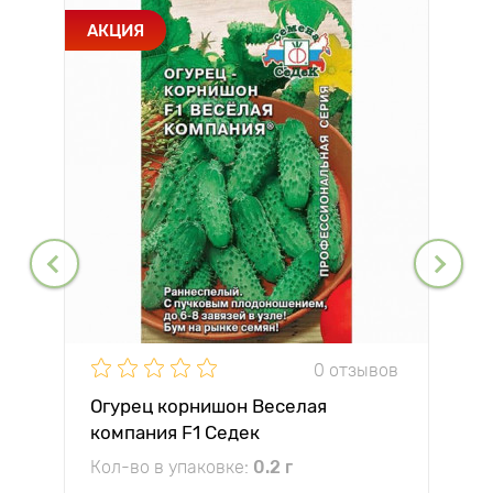
АКЦИЯ
0 отзывов
Огурец корнишон Веселая
компания F1 Седек
Кол-во в упаковке:
0.2 г