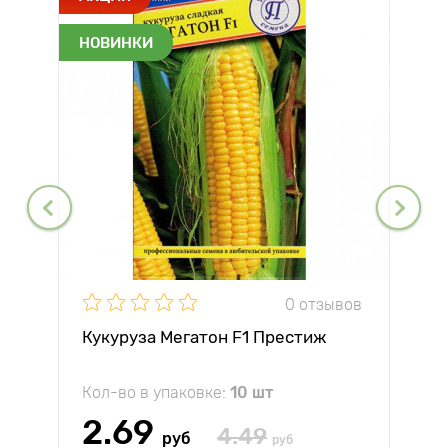
НОВИНКИ
0 отзывов
Кукуруза Мегатон F1 Престиж
Кол-во в упаковке:
10 шт
2.69
4.49
руб
руб