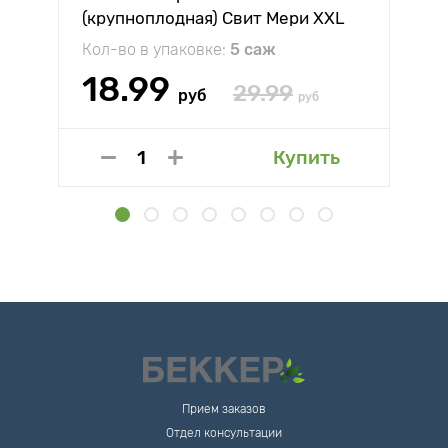
(крупноплодная) Свит Мери XXL
Кол-во в упаковке:
5 саж
18.99
29.99
руб
руб
Купить
Прием заказов
Отдел консультации