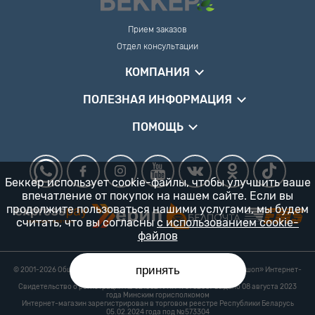
Прием заказов
Отдел консультации
КОМПАНИЯ
ПОЛЕЗНАЯ ИНФОРМАЦИЯ
ПОМОЩЬ
Беккер использует cookie-файлы, чтобы улучшить ваше
впечатление от покупок на нашем сайте. Если вы
продолжите пользоваться нашими услугами, мы будем
считать, что вы согласны
с использованием cookie-
файлов
принять
© 2001-2026 Общество с ограниченной ответственностью «Гарденшоп» Интернет-
магазин «БЕККЕР™» 24/7
Свидетельство о регистрации № 0218821 УНП 193702687 выдано 08 августа 2023
года Минским горисполкомом
Интернет-магазин зарегистрирован в торговом реестре Республики Беларусь
05.02.2024 года под №573304