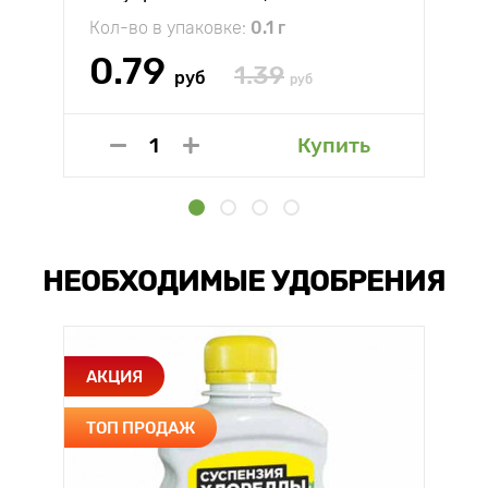
окрасок Аэлита
Кол-во в упаковке:
0.1 г
0.79
1.39
руб
руб
Купить
НЕОБХОДИМЫЕ УДОБРЕНИЯ
АКЦИЯ
ТОП ПРОДАЖ