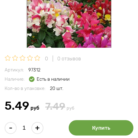
0
0 отзывов
Артикул:
97312
Наличие:
Есть в наличии
Кол-во в упаковке:
20 шт.
5.49
7.49
руб
руб
-
+
Купить