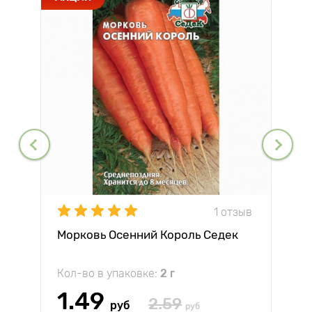
1 отзыв
Морковь Осенний Король Седек
Кол-во в упаковке:
2 г
1.49
2.59
руб
руб