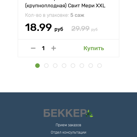
(крупноплодная) Свит Мери XXL
Кол-во в упаковке:
5 саж
18.99
29.99
руб
руб
Купить
Прием заказов
Отдел консультации