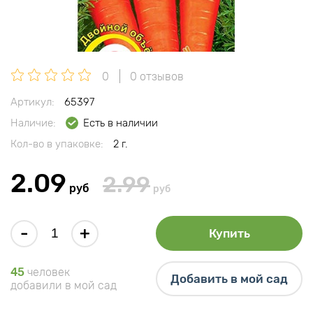
0
0 отзывов
Артикул:
65397
Наличие:
Есть в наличии
Кол-во в упаковке:
2 г.
2.09
2.99
руб
руб
-
+
Купить
45
человек
Добавить в мой сад
добавили в мой сад